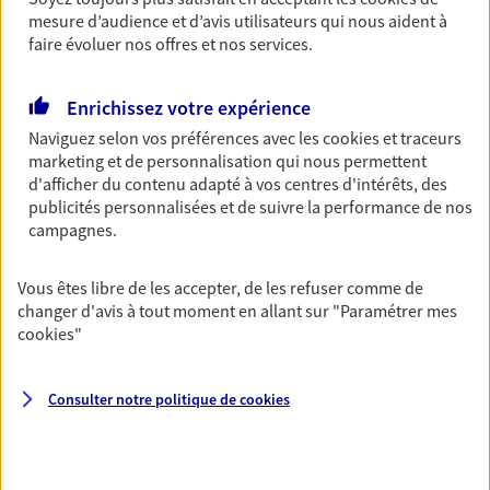
Découvrir l'offre Garantie Accidents de la Vie
mesure d’audience et d’avis utilisateurs qui nous aident à
OBTENIR UN TARIF EN LIGNE
faire évoluer nos offres et nos services.
Enrichissez votre expérience
Multirisque Entreprise
Naviguez selon vos préférences avec les
cookies et traceurs
Gagnez en simplicité et en sérénité avec votre
marketing et de personnalisation qui nous permettent
assurance multirisque entreprise. Un contrat
d'afficher du contenu adapté à vos centres d'intérêts, des
unique pour protéger vos locaux, matériels pro,
publicités personnalisées et de suivre la performance de nos
équipements et stocks… sans oublier votre
campagnes.
responsabilité civile.
Vous êtes libre de les accepter, de les refuser comme de
Découvrir l'offre Multirisque Entreprise
changer d'avis à tout moment en allant sur
"Paramétrer mes
cookies
"
DEMANDER UN DEVIS
Consulter notre politique de
cookies
VOIR TOUTES NOS OFFRES