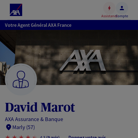
Espace
client
Assistance
Compte
Accéder
Votre Agent Général AXA France
au
contenu
principal
Accéder
au
pied
de
page
David Marot
AXA Assurance & Banque
Marly (57)
Donnez votre avis
4,3
(9 avis)