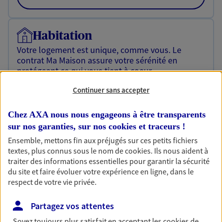
Habitation
Votre logement est unique, comme vous. Le
contrat Ma Maison assure votre sérénité en
protégeant ce qui vous tient à coeur.
Découvrir l'offre Habitation
Continuer sans accepter
OBTENIR UN TARIF EN LIGNE
Chez AXA nous nous engageons à être transparents
sur nos garanties, sur nos
cookies et traceurs
!
Ensemble, mettons fin aux préjugés sur ces petits fichiers
Garantie Accidents de la Vie
textes, plus connus sous le nom de
cookies
. Ils nous aident à
Bricoleuse, féru de jardinage, pâtissier en herbe
traiter des informations essentielles pour garantir la sécurité
ou grande lectrice… personne n'est à l'abri d'un
du site et faire évoluer votre expérience en ligne, dans le
accident du quotidien. Avec Ma Protection
respect de votre vie privée.
Accident, protégez votre qualité de vie et vos
revenus.
Partagez vos attentes
Soyez toujours plus satisfait en acceptant les
cookies
de