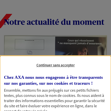
Notre actualité du moment
Continuer sans accepter
Chez AXA nous nous engageons à être transparents
sur nos garanties, sur nos
cookies et traceurs
!
Ensemble, mettons fin aux préjugés sur ces petits fichiers
MON PACK ENTREPRENEUR
textes, plus connus sous le nom de
cookies
. Ils nous aident à
L'assurance tout en un qui veille sur vous et votre micro-entreprise
traiter des informations essentielles pour garantir la sécurité
du site et faire évoluer votre expérience en ligne, dans le