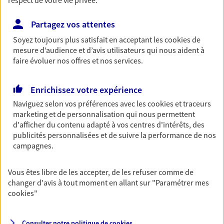
respect de votre vie privée.
Partagez vos attentes
Nos offres phares
Soyez toujours plus satisfait en acceptant les
cookies
de
mesure d’audience et d’avis utilisateurs qui nous aident à
faire évoluer nos offres et nos services.
Auto
Enrichissez votre expérience
Fan de longs voyages ou petit rouleur, prenez la
Naviguez selon vos préférences avec les
cookies et traceurs
route bien protégé. Assurez votre voiture avec le
marketing et de personnalisation qui nous permettent
contrat Mon Auto : une assurance qui roule pour
d'afficher du contenu adapté à vos centres d'intérêts, des
vous.
publicités personnalisées et de suivre la performance de nos
campagnes.
Découvrir l'offre Auto
OBTENIR UN TARIF EN LIGNE
Vous êtes libre de les accepter, de les refuser comme de
changer d'avis à tout moment en allant sur
"Paramétrer mes
cookies
"
Habitation
Votre logement est unique, comme vous. Le
Consulter notre politique de
cookies