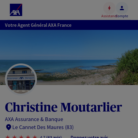
Espace
client
Assistance
Compte
Accéder
Votre Agent Général AXA France
au
contenu
principal
Accéder
au
pied
de
page
Christine Moutarlier
AXA Assurance & Banque
Le Cannet Des Maures (83)
Donnez votre avis
4,7
(63 avis)