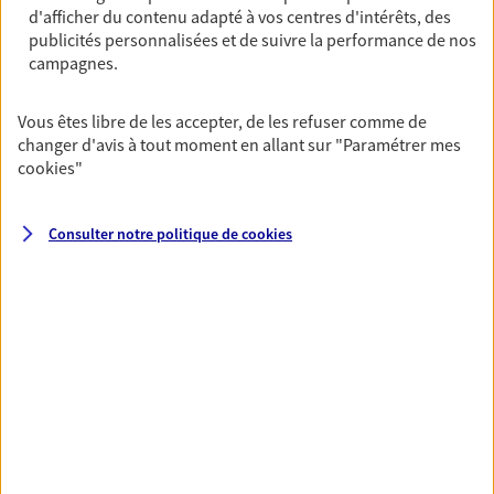
d'afficher du contenu adapté à vos centres d'intérêts, des
Préparer votre avenir
publicités personnalisées et de suivre la performance de nos
campagnes.
Anticipez les imprévus et sécurisez votre futur grâce à
nos différentes solutions. Nous vous accompagnons
dans vos projets de vie en privilégiant une relation de
Vous êtes libre de les accepter, de les refuser comme de
confiance et de proximité.
changer d'avis à tout moment en allant sur
"Paramétrer mes
cookies
"
Consulter notre politique de
cookies
Toutes nos solutions
Prévoyance & Patrimoine
PARTICULIERS
PRO & ENTREPRISES