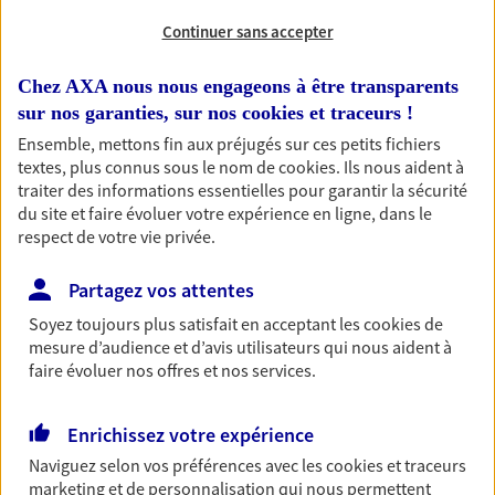
vous-même et votre famille.
Continuer sans accepter
Chez AXA nous nous engageons à être transparents
Accompagner vos projets de
sur nos garanties, sur nos
cookies et traceurs
!
vie
Ensemble, mettons fin aux préjugés sur ces petits fichiers
Achat immobilier, installation, départ à la retraite…
textes, plus connus sous le nom de
cookies
. Ils nous aident à
Autant de moments de vie qui nécessitent des solutions
traiter des informations essentielles pour garantir la sécurité
d'assurance et d'épargne. Recevez un conseil d'expert
du site et faire évoluer votre expérience en ligne, dans le
respect de votre vie privée.
cohérent avec vos besoins
Partagez vos attentes
Vous aider à constituer une
Soyez toujours plus satisfait en acceptant les
cookies
de
épargne
mesure d’audience et d’avis utilisateurs qui nous aident à
faire évoluer nos offres et nos services.
De nombreuses solutions s'offrent à vous pour faire
fructifier votre épargne. Laquelle correspond à vos
objectifs ? Rien ne remplace les conseils d'un expert :
Enrichissez votre expérience
Assurance vie, PER, Livret… Faisons le point ensemble !
Naviguez selon vos préférences avec les
cookies et traceurs
marketing et de personnalisation qui nous permettent