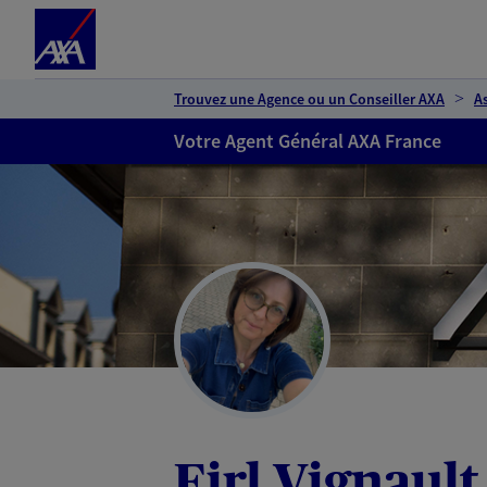
Espace client
Accéder au contenu principal
Accéder au pied de page
Trouvez une Agence ou un Conseiller AXA
A
Votre Agent Général AXA France
Eirl Vignaul