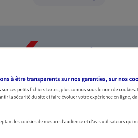
Nos expertises
s à être transparents sur nos garanties, sur nos
coo
dans la durée et la
Accompagner l
sur ces petits fichiers textes, plus connus sous le nom de
cookies
.
entreprises
tir la sécurité du site et faire évoluer votre expérience en ligne, da
rojets de vie tout au long de
Comme vous, nous s
us concevons notre métier : dans
bâtissons ensemble 
 C'est en apprenant à vous
votre activité, vos c
ceptant les
cookies
de mesure d’audience et d’avis utilisateurs qui n
s de meilleures solutions.
votre famille.