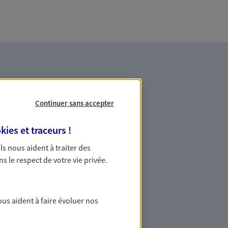
Continuer sans accepter
kies et traceurs
!
es professionnels et les
 Ils nous aident à traiter des
ns le respect de votre vie privée.
ommes des indépendants. Nous
des solutions cohérentes pour protéger
ollaborateurs... mais aussi vous-même et
ous aident à faire évoluer nos