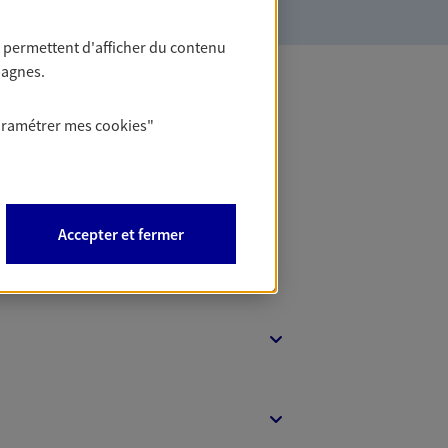
 permettent d'afficher du contenu
pagnes.
 Banque
aramétrer mes
cookies
"
Accepter et fermer