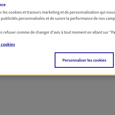
nce
c les
cookies et traceurs
marketing et de personnalisation qui nous
es publicités personnalisées et de suivre la performance de nos cam
 nos offres Assurance &
 les refuser comme de changer d'avis à tout moment en allant sur
"P
e
cookies
Personnaliser les cookies
PARTICULIERS
PRO & ENTREPRISES