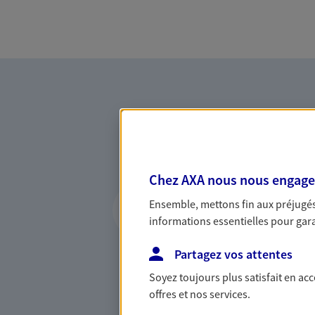
Chez AXA nous nous engageon
Vous accompagner 
Ensemble, mettons fin aux préjugés 
confiance
informations essentielles pour garan
Vous accompagner dans vos p
Partagez vos attentes
votre vie, c'est ainsi que no
la confiance et la proximité.
Soyez toujours plus satisfait en ac
connaître que nous proposon
offres et nos services.