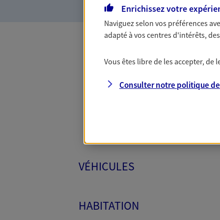
Enrichissez votre expérie
Naviguez selon vos préférences ave
adapté à vos centres d'intérêts, d
Toutes
Vous êtes libre de les accepter, de
Consulter notre politique d
VÉHICULES
HABITATION