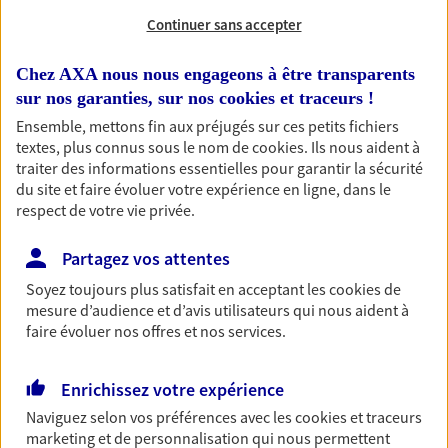
Continuer sans accepter
RECHERCHER
Chez AXA nous nous engageons à être transparents
sur nos garanties, sur nos
cookies et traceurs
!
Ensemble, mettons fin aux préjugés sur ces petits fichiers
1 résultat correspond à votre
textes, plus connus sous le nom de
cookies
. Ils nous aident à
recherche
traiter des informations essentielles pour garantir la sécurité
Passer les
du site et faire évoluer votre expérience en ligne, dans le
résultats
respect de votre vie privée.
Liste
Carte
Partagez vos attentes
Soyez toujours plus satisfait en acceptant les
cookies
de
mesure d’audience et d’avis utilisateurs qui nous aident à
faire évoluer nos offres et nos services.
Eirl Vignault Sophie
Agent Général d'assurance exclusif AXA
Enrichissez votre expérience
France
2 Av Du Chateau, 60360 Crevecoeur Le Grand
Naviguez selon vos préférences avec les
cookies et traceurs
marketing et de personnalisation qui nous permettent
Agence accessible