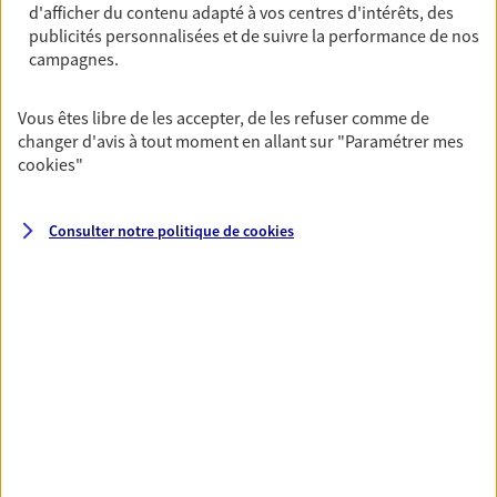
d'afficher du contenu adapté à vos centres d'intérêts, des
Horaires :
Fermé
publicités personnalisées et de suivre la performance de nos
Ouvre demain à 09:00
campagnes.
03 44 46 88 14
Vous êtes libre de les accepter, de les refuser comme de
changer d'avis à tout moment en allant sur
"Paramétrer mes
NOUS CONTACTER
cookies
"
VOIR NOTRE SITE WEB
Consulter notre politique de
cookies
N° Orias * (orias.fr) : 15002252
VOIR PLUS