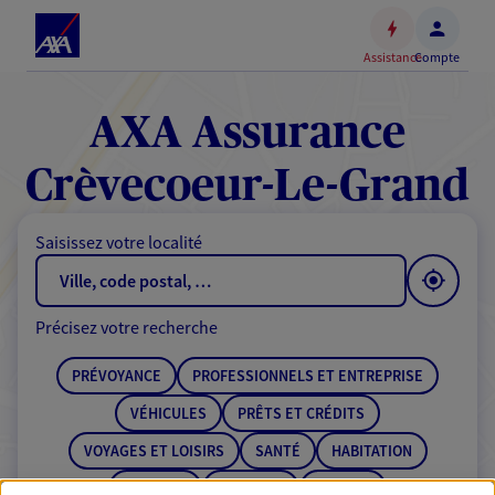
Espace
client
Assistance
Compte
Accéder
au
contenu
AXA Assurance
principal
Accéder
Crèvecoeur-Le-Grand
au
pied
Saisissez votre localité
de
page
Précisez votre recherche
PRÉVOYANCE
PROFESSIONNELS ET ENTREPRISE
VÉHICULES
PRÊTS ET CRÉDITS
VOYAGES ET LOISIRS
SANTÉ
HABITATION
ÉPARGNE
RETRAITE
BANQUE