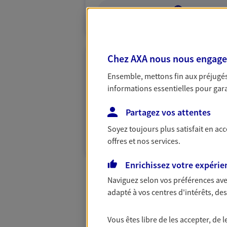
VOIR NOTRE S
Chez AXA nous nous engageon
Naly Ha
Ensemble, mettons fin aux préjugés 
Conseiller AXA Epargne et 
informations essentielles pour garan
60590 Trie Chateau
Partagez vos attentes
Soyez toujours plus satisfait en ac
NOUS CONTACTER
offres et nos services.
Enrichissez votre expérie
Naviguez selon vos préférences ave
adapté à vos centres d'intérêts, d
Vous êtes libre de les accepter, de