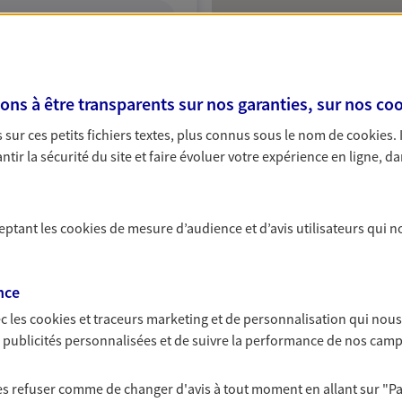
ITE WEB
s à être transparents sur nos garanties, sur nos
coo
sur ces petits fichiers textes, plus connus sous le nom de
cookies
.
Protection
tir la sécurité du site et faire évoluer votre expérience en ligne, da
VOIR NOTRE SITE WEB
ceptant les
cookies
de mesure d’audience et d’avis utilisateurs qui n
nce
c les
cookies et traceurs
marketing et de personnalisation qui nous
es publicités personnalisées et de suivre la performance de nos cam
 les refuser comme de changer d'avis à tout moment en allant sur
"P