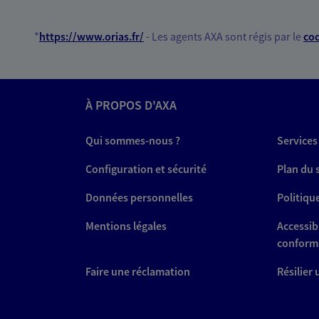
*
https://www.orias.fr/
- Les agents AXA sont régis par le
cod
À PROPOS D'AXA
Qui sommes-nous ?
Services
Configuration et sécurité
Plan du 
Données personnelles
Politiqu
Mentions légales
Accessibi
conform
Faire une réclamation
Résilier