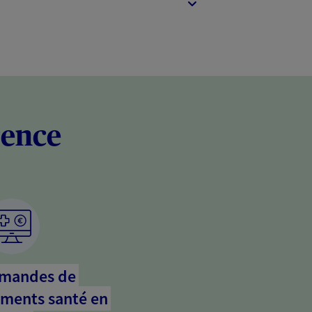
rence
emandes de
ments santé en