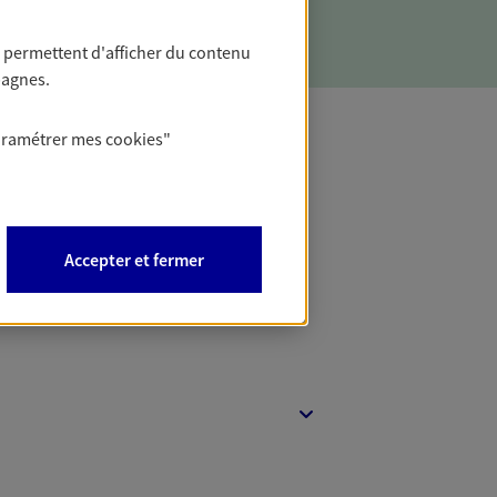
 permettent d'afficher du contenu
pagnes.
aramétrer mes
cookies
"
t Protection
Accepter et fermer