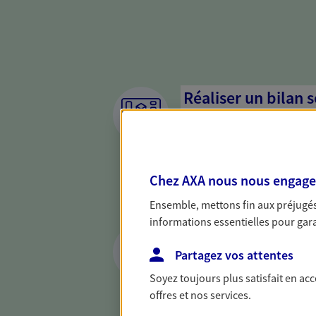
Réaliser un bilan 
de votre situation
Parce qu'avant de définir une 
d'établir un bon diagnosti
Chez AXA nous nous engageon
dresser un bilan complet de 
solide pour vous formuler de
Ensemble, mettons fin aux préjugés 
besoins.
informations essentielles pour garan
Vous protéger et 
face aux aléas de l
Partagez vos attentes
Soyez toujours plus satisfait en ac
Avec nos solutions de prévo
offres et nos services.
et protégez vos proches en ca