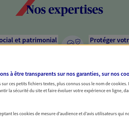
Nos expertises
social et patrimonial
Protéger votr
votre vie pri
stratégie, il est nécessaire
Nous sommes à votre
c, nous vous accompagnons pour
solutions assurantiel
s à être transparents sur nos garanties, sur nos
coo
votre situation. Une analyse
activité, mais aussi l
s conseils cohérents avec vos
interlocuteur pour t
sur ces petits fichiers textes, plus connus sous le nom de
cookies
.
tir la sécurité du site et faire évoluer votre expérience en ligne, da
protéger vos proches
a vie
ceptant les
cookies
de mesure d’audience et d’avis utilisateurs qui n
yance, sécurisez vos ressources
s d'accident, d'invalidité,