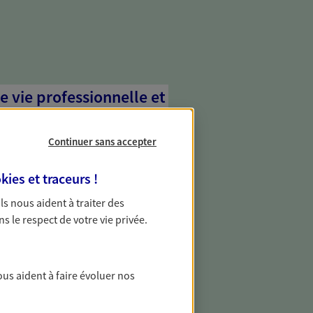
e vie professionnelle et
vée
Continuer sans accepter
 écoute pour vous proposer des
les couvrant les risques liés à votre
kies et traceurs
!
es risques liés à votre vie privée. Un seul
ous vos besoins, ça change tout.
 Ils nous aident à traiter des
ns le respect de votre vie privée.
ous aident à faire évoluer nos