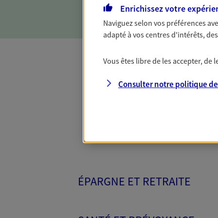
d'incapacité ou de décès.
Enrichissez votre expérie
Naviguez selon vos préférences ave
adapté à vos centres d'intérêts, d
Vous êtes libre de les accepter, de
Toutes nos 
Consulter notre politique d
ÉPARGNE ET RETRAITE