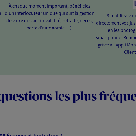
À chaque moment important, bénéficiez
n
d'un interlocuteur unique qui suit la gestion
Simplifiez-vou
de votre dossier (invalidité, retraite, décès,
directement vos just
perte d'autonomie …).
en les photog
smartphone. Rembou
grâce à l'appli Mo
Client
questions les plus fréqu
AXA Épargne et Protection ?