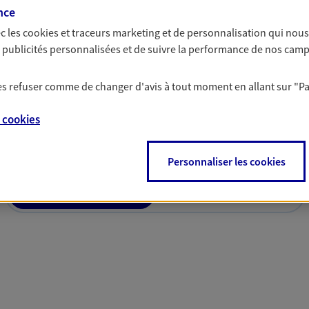
nce
c les
cookies et traceurs
marketing et de personnalisation qui nous
es publicités personnalisées et de suivre la performance de nos cam
 les refuser comme de changer d'avis à tout moment en allant sur
"P
solutions AXA Épargne e
e
cookies
Personnaliser les cookies
PARTICULIERS
PROFESSIONNELS