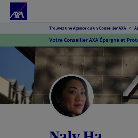
Espace client
Accéder au contenu principal
Accéder au pied de page
Trouvez une Agence ou un Conseiller AXA
A
Votre Conseiller AXA Épargne et Prot
Naly Ha