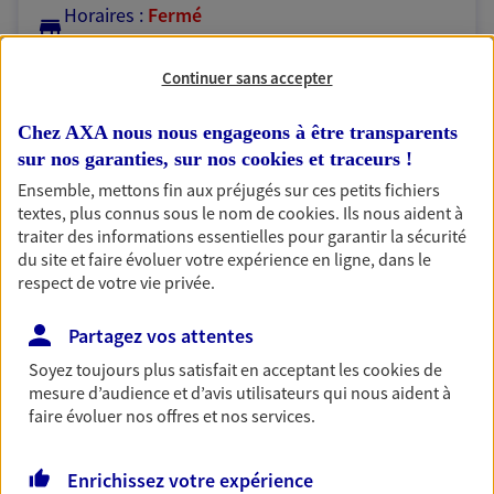
Horaires :
Fermé
Ouvre à 09:00
Continuer sans accepter
03 44 92 42 00
Chez AXA nous nous engageons à être transparents
sur nos garanties, sur nos
cookies et traceurs
!
NOUS CONTACTER
Ensemble, mettons fin aux préjugés sur ces petits fichiers
textes, plus connus sous le nom de
cookies
. Ils nous aident à
PRENDRE RENDEZ-VOUS
traiter des informations essentielles pour garantir la sécurité
VOIR NOTRE SITE WEB
du site et faire évoluer votre expérience en ligne, dans le
respect de votre vie privée.
N° Orias * (orias.fr) : 14001116
Partagez vos attentes
Soyez toujours plus satisfait en acceptant les
cookies
de
mesure d’audience et d’avis utilisateurs qui nous aident à
Catherine Jammes
faire évoluer nos offres et nos services.
Mandataire d'Assurance AXA Epargne et
Protection
Enrichissez votre expérience