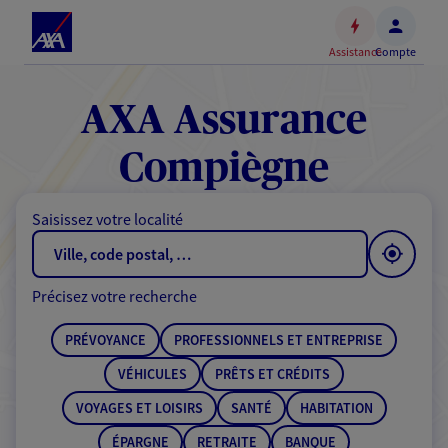
Espace
client
Assistance
Compte
Accéder
au
contenu
AXA Assurance
principal
Accéder
Compiègne
au
pied
Saisissez votre localité
de
page
Précisez votre recherche
PRÉVOYANCE
PROFESSIONNELS ET ENTREPRISE
VÉHICULES
PRÊTS ET CRÉDITS
VOYAGES ET LOISIRS
SANTÉ
HABITATION
ÉPARGNE
RETRAITE
BANQUE