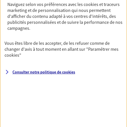
60200 Compiegne
Naviguez selon vos préférences avec les
cookies et traceurs
marketing et de personnalisation qui nous permettent
d'afficher du contenu adapté à vos centres d'intérêts, des
06 45 93 70 88
publicités personnalisées et de suivre la performance de nos
campagnes.
NOUS CONTACTER
Vous êtes libre de les accepter, de les refuser comme de
VOIR NOTRE SITE WEB
changer d'avis à tout moment en allant sur
"Paramétrer mes
cookies
"
N° Orias * (orias.fr) : 21001806
Consulter notre politique de
cookies
Pauline Ravaudet
Conseiller AXA Epargne et Protection
60200 Compiegne
07 85 11 52 55