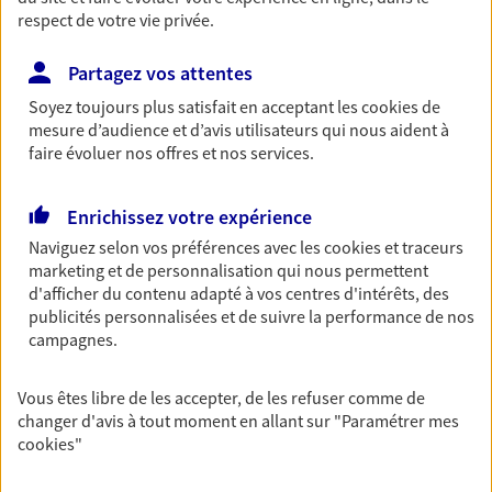
entreprises
respect de votre vie privée.
Comme vous, nous sommes des indépendants. Nous
Partagez vos attentes
bâtissons ensemble des solutions cohérentes pour
protéger votre activité, vos collaborateurs... mais aussi
Soyez toujours plus satisfait en acceptant les
cookies
de
mesure d’audience et d’avis utilisateurs qui nous aident à
vous-même et votre famille.
faire évoluer nos offres et nos services.
Accompagner vos projets de
Enrichissez votre expérience
vie
Naviguez selon vos préférences avec les
cookies et traceurs
Achat immobilier, installation, départ à la retraite…
marketing et de personnalisation qui nous permettent
Autant de moments de vie qui nécessitent des solutions
d'afficher du contenu adapté à vos centres d'intérêts, des
publicités personnalisées et de suivre la performance de nos
d'assurance et d'épargne. Recevez un conseil d'expert
campagnes.
cohérent avec vos besoins
Vous êtes libre de les accepter, de les refuser comme de
Vous aider à constituer une
changer d'avis à tout moment en allant sur
"Paramétrer mes
cookies
"
épargne
De nombreuses solutions s'offrent à vous pour faire