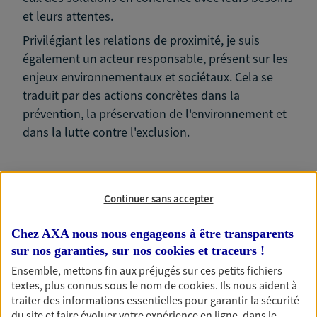
et leurs attentes.
Privilégiant les relations de proximité, je suis
également un acteur responsable, présent sur les
enjeux environnementaux et sociétaux. Cela se
traduit par des actions concrètes dans la
prévention, la préservation de l'environnement et
dans la lutte contre l'exclusion.
Continuer sans accepter
Nos expertises
Chez AXA nous nous engageons à être transparents
sur nos garanties, sur nos
cookies et traceurs
!
Ensemble, mettons fin aux préjugés sur ces petits fichiers
Accompagner les
textes, plus connus sous le nom de
cookies
. Ils nous aident à
traiter des informations essentielles pour garantir la sécurité
professionnels et les
du site et faire évoluer votre expérience en ligne, dans le