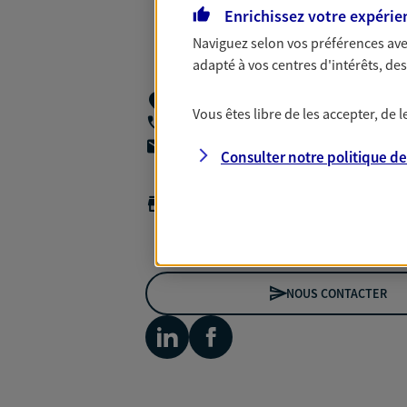
Enrichissez votre expérie
Naviguez selon vos préférences ave
adapté à vos centres d'intérêts, d
129 Rue Jean Baptiste Charcot,
92400 
Vous êtes libre de les accepter, de
06 85 13 46 72
agencea2p.sophie.arnaud@axa.fr
Consulter notre politique d
Horaires :
Fermé
Ouvre le 10 août à 09:00
NOUS CONTACTER