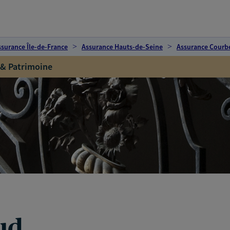
ssurance Île-de-France
Assurance Hauts-de-Seine
Assurance Courb
 & Patrimoine
ud