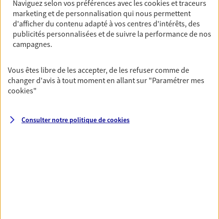
Naviguez selon vos préférences avec les
cookies et traceurs
marketing et de personnalisation qui nous permettent
Vous aider à constituer une
d'afficher du contenu adapté à vos centres d'intérêts, des
publicités personnalisées et de suivre la performance de nos
épargne
campagnes.
De nombreuses solutions s'offrent à vous pour faire
fructifier votre épargne. Laquelle correspond à vos
Vous êtes libre de les accepter, de les refuser comme de
objectifs ? Rien ne remplace les conseils d'un expert :
changer d'avis à tout moment en allant sur
"Paramétrer mes
Assurance vie, PER, Livret… Faisons le point ensemble !
cookies
"
Préparer votre avenir
Consulter notre politique de
cookies
Anticipez les imprévus et sécurisez votre futur grâce à
nos différentes solutions. Nous vous accompagnons
dans vos projets de vie en privilégiant une relation de
confiance et de proximité.