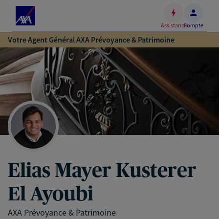
Espace
client
Assistance
Compte
Accéder
Votre Agent Général AXA Prévoyance & Patrimoine
au
contenu
principal
Accéder
au
pied
de
page
Elias Mayer Kusterer
El Ayoubi
AXA Prévoyance & Patrimoine