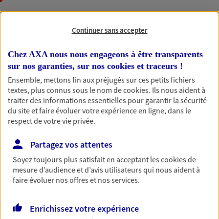
Continuer sans accepter
Accompagner les
professionnels et les
Chez AXA nous nous engageons à être transparents
entreprises
sur nos garanties, sur nos
cookies et traceurs
!
Comme vous, nous sommes des indépendants. Nous
Ensemble, mettons fin aux préjugés sur ces petits fichiers
bâtissons ensemble des solutions cohérentes pour
textes, plus connus sous le nom de
cookies
. Ils nous aident à
traiter des informations essentielles pour garantir la sécurité
protéger votre activité, vos collaborateurs... mais aussi
du site et faire évoluer votre expérience en ligne, dans le
vous-même et votre famille.
respect de votre vie privée.
Accompagner vos projets de
Partagez vos attentes
vie
Soyez toujours plus satisfait en acceptant les
cookies
de
mesure d’audience et d’avis utilisateurs qui nous aident à
Achat immobilier, installation, départ à la retraite…
faire évoluer nos offres et nos services.
Autant de moments de vie qui nécessitent des solutions
d'assurance et d'épargne. Recevez un conseil d'expert
Enrichissez votre expérience
cohérent avec vos besoins