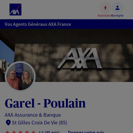
Espace
client
Assistance
Compte
Accéder
Vos Agents Généraux AXA France
au
contenu
principal
Accéder
au
pied
de
page
Garel - Poulain
AXA Assurance & Banque
St Gilles Croix De Vie (85)
Donnez votre avis
4,6
(85 avis)