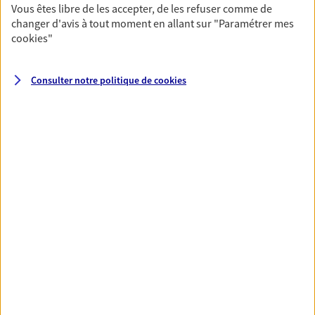
Vous êtes libre de les accepter, de les refuser comme de
changer d'avis à tout moment en allant sur
"Paramétrer mes
cookies
"
Nos expertises
Consulter notre politique de
cookies
Accompagner les
professionnels et les
entreprises
Comme vous, nous sommes des indépendants.
Nous bâtissons ensemble des solutions
cohérentes pour protéger votre activité, vos
collaborateurs... mais aussi vous-même et votre
famille.
Proposer des solutions de
complémentaire santé
Que vous soyez étudiant, fonctionnaire,