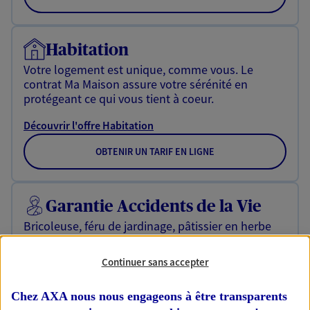
Habitation
Votre logement est unique, comme vous. Le
contrat Ma Maison assure votre sérénité en
protégeant ce qui vous tient à coeur.
Découvrir l'offre Habitation
OBTENIR UN TARIF EN LIGNE
Garantie Accidents de la Vie
Bricoleuse, féru de jardinage, pâtissier en herbe
ou grande lectrice… personne n'est à l'abri d'un
accident du quotidien. Avec Ma Protection
Continuer sans accepter
Accident, protégez votre qualité de vie et vos
revenus.
Chez AXA nous nous engageons à être transparents