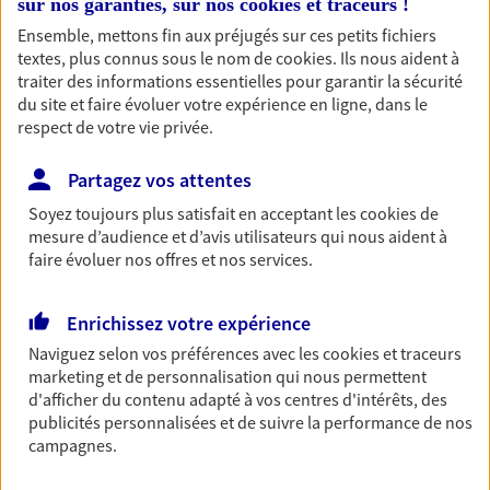
Découvrir l'offre Garantie Accidents de la Vie
sur nos garanties, sur nos
cookies et traceurs
!
Ensemble, mettons fin aux préjugés sur ces petits fichiers
OBTENIR UN TARIF EN LIGNE
textes, plus connus sous le nom de
cookies
. Ils nous aident à
traiter des informations essentielles pour garantir la sécurité
du site et faire évoluer votre expérience en ligne, dans le
respect de votre vie privée.
Multirisque Entreprise
Gagnez en simplicité et en sérénité avec votre
Partagez vos attentes
assurance multirisque entreprise. Un contrat
unique pour protéger vos locaux, matériels pro,
Soyez toujours plus satisfait en acceptant les
cookies
de
équipements et stocks… sans oublier votre
mesure d’audience et d’avis utilisateurs qui nous aident à
responsabilité civile.
faire évoluer nos offres et nos services.
Découvrir l'offre Multirisque Entreprise
Enrichissez votre expérience
DEMANDER UN DEVIS
Naviguez selon vos préférences avec les
cookies et traceurs
marketing et de personnalisation qui nous permettent
d'afficher du contenu adapté à vos centres d'intérêts, des
publicités personnalisées et de suivre la performance de nos
VOIR TOUTES NOS OFFRES
campagnes.