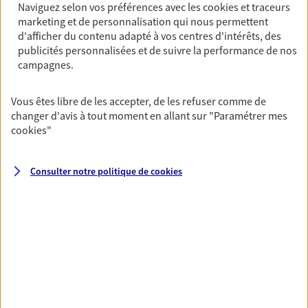
épargne
Naviguez selon vos préférences avec les
cookies et traceurs
De nombreuses solutions s'offrent à vous pour faire
marketing et de personnalisation qui nous permettent
d'afficher du contenu adapté à vos centres d'intérêts, des
fructifier votre épargne. Laquelle correspond à vos
publicités personnalisées et de suivre la performance de nos
objectifs ? Rien ne remplace les conseils d'un expert :
campagnes.
Assurance vie, PER, Livret… Faisons le point ensemble !
Vous êtes libre de les accepter, de les refuser comme de
Préparer votre avenir
changer d'avis à tout moment en allant sur
"Paramétrer mes
cookies
"
Anticipez les imprévus et sécurisez votre futur grâce à
nos différentes solutions. Nous vous accompagnons
dans vos projets de vie en privilégiant une relation de
Consulter notre politique de
cookies
confiance et de proximité.
Toutes nos solutions