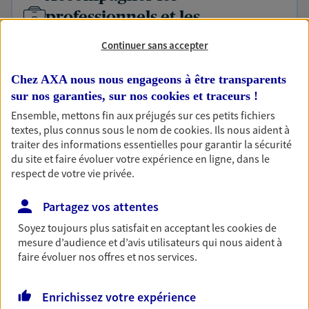
professionnels et les
entreprises
Continuer sans accepter
Comme vous, nous sommes des indépendants. Nous
bâtissons ensemble des solutions cohérentes pour
Chez AXA nous nous engageons à être transparents
protéger votre activité, vos collaborateurs... mais aussi
sur nos garanties, sur nos
cookies et traceurs
!
vous-même et votre famille.
Ensemble, mettons fin aux préjugés sur ces petits fichiers
textes, plus connus sous le nom de
cookies
. Ils nous aident à
traiter des informations essentielles pour garantir la sécurité
Accompagner vos projets de
du site et faire évoluer votre expérience en ligne, dans le
respect de votre vie privée.
vie
Achat immobilier, installation, départ à la retraite…
Partagez vos attentes
Autant de moments de vie qui nécessitent des solutions
d'assurance et d'épargne. Recevez un conseil d'expert
Soyez toujours plus satisfait en acceptant les
cookies
de
mesure d’audience et d’avis utilisateurs qui nous aident à
cohérent avec vos besoins
faire évoluer nos offres et nos services.
Vous aider à constituer une
Enrichissez votre expérience