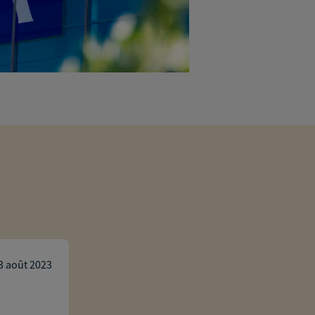
Angelique Rey
3 août 2023
Écoute et gentillesse sont au rendez-vou