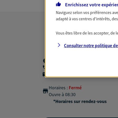
Enrichissez votre expérie
Naviguez selon vos préférences ave
adapté à vos centres d'intérêts, d
Vous êtes libre de les accepter, de
Consulter notre politique d
23 Rue Du Sergent Garnier,
43600 Saint
06 43 92 99 78
agencea2p.jean-pierre.fayard@axa.fr
Horaires :
Fermé
Ouvre à 08:30
*Horaires sur rendez-vous