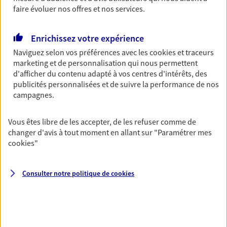
Découvrir l'offre Garantie Accidents de la Vie
faire évoluer nos offres et nos services.
OBTENIR UN TARIF EN LIGNE
Enrichissez votre expérience
Naviguez selon vos préférences avec les
cookies et traceurs
Multirisque Entreprise
marketing et de personnalisation qui nous permettent
Gagnez en simplicité et en sérénité avec votre
d'afficher du contenu adapté à vos centres d'intérêts, des
assurance multirisque entreprise. Un contrat
publicités personnalisées et de suivre la performance de nos
unique pour protéger vos locaux, matériels pro,
campagnes.
équipements et stocks… sans oublier votre
responsabilité civile.
Vous êtes libre de les accepter, de les refuser comme de
changer d'avis à tout moment en allant sur
"Paramétrer mes
Découvrir l'offre Multirisque Entreprise
cookies
"
DEMANDER UN DEVIS
Consulter notre politique de
cookies
VOIR TOUTES NOS OFFRES