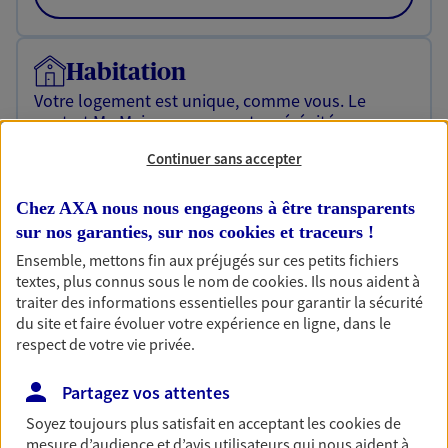
Habitation
Votre logement est unique, comme vous. Le
contrat Ma Maison assure votre sérénité en
protégeant ce qui vous tient à coeur.
Continuer sans accepter
Découvrir l'offre Habitation
Chez AXA nous nous engageons à être transparents
OBTENIR UN TARIF EN LIGNE
sur nos garanties, sur nos
cookies et traceurs
!
Ensemble, mettons fin aux préjugés sur ces petits fichiers
textes, plus connus sous le nom de
cookies
. Ils nous aident à
Garantie Accidents de la Vie
traiter des informations essentielles pour garantir la sécurité
du site et faire évoluer votre expérience en ligne, dans le
Bricoleuse, féru de jardinage, pâtissier en herbe
respect de votre vie privée.
ou grande lectrice… personne n'est à l'abri d'un
accident du quotidien. Avec Ma Protection
Accident, protégez votre qualité de vie et vos
Partagez vos attentes
revenus.
Soyez toujours plus satisfait en acceptant les
cookies
de
mesure d’audience et d’avis utilisateurs qui nous aident à