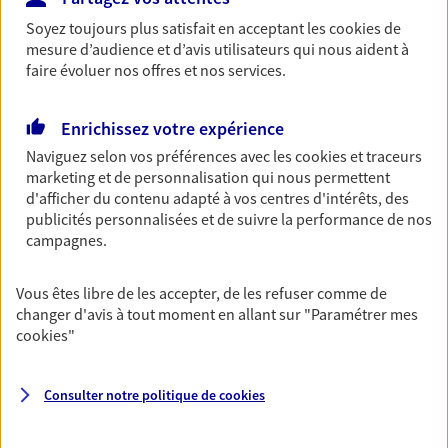
Découvrir l'offre Garantie Accidents de la Vie
Soyez toujours plus satisfait en acceptant les
cookies
de
OBTENIR UN TARIF EN LIGNE
mesure d’audience et d’avis utilisateurs qui nous aident à
faire évoluer nos offres et nos services.
Multirisque Entreprise
Enrichissez votre expérience
Gagnez en simplicité et en sérénité avec votre
Naviguez selon vos préférences avec les
cookies et traceurs
assurance multirisque entreprise. Un contrat
marketing et de personnalisation qui nous permettent
unique pour protéger vos locaux, matériels pro,
d'afficher du contenu adapté à vos centres d'intérêts, des
équipements et stocks… sans oublier votre
publicités personnalisées et de suivre la performance de nos
responsabilité civile.
campagnes.
Découvrir l'offre Multirisque Entreprise
Vous êtes libre de les accepter, de les refuser comme de
DEMANDER UN DEVIS
changer d'avis à tout moment en allant sur
"Paramétrer mes
cookies
"
VOIR TOUTES NOS OFFRES
Consulter notre politique de
cookies