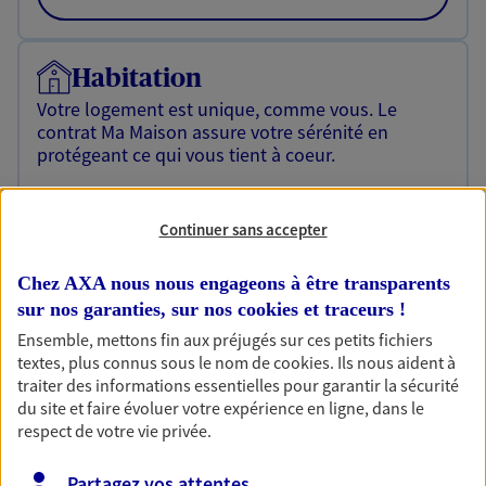
Habitation
Votre logement est unique, comme vous. Le
contrat Ma Maison assure votre sérénité en
protégeant ce qui vous tient à coeur.
Découvrir l'offre Habitation
Continuer sans accepter
OBTENIR UN TARIF EN LIGNE
Chez AXA nous nous engageons à être transparents
sur nos garanties, sur nos
cookies et traceurs
!
Garantie Accidents de la Vie
Ensemble, mettons fin aux préjugés sur ces petits fichiers
Bricoleuse, féru de jardinage, pâtissier en herbe
textes, plus connus sous le nom de
cookies
. Ils nous aident à
ou grande lectrice… personne n'est à l'abri d'un
traiter des informations essentielles pour garantir la sécurité
accident du quotidien. Avec Ma Protection
du site et faire évoluer votre expérience en ligne, dans le
Accident, protégez votre qualité de vie et vos
respect de votre vie privée.
revenus.
Partagez vos attentes