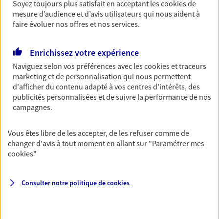
Découvrir l'offre Garantie Accidents de la Vie
Soyez toujours plus satisfait en acceptant les
cookies
de
mesure d’audience et d’avis utilisateurs qui nous aident à
OBTENIR UN TARIF EN LIGNE
faire évoluer nos offres et nos services.
Enrichissez votre expérience
Multirisque Entreprise
Naviguez selon vos préférences avec les
cookies et traceurs
Gagnez en simplicité et en sérénité avec votre
marketing et de personnalisation qui nous permettent
assurance multirisque entreprise. Un contrat
d'afficher du contenu adapté à vos centres d'intérêts, des
unique pour protéger vos locaux, matériels pro,
publicités personnalisées et de suivre la performance de nos
équipements et stocks… sans oublier votre
campagnes.
responsabilité civile.
Découvrir l'offre Multirisque Entreprise
Vous êtes libre de les accepter, de les refuser comme de
changer d'avis à tout moment en allant sur
"Paramétrer mes
DEMANDER UN DEVIS
cookies
"
Consulter notre politique de
cookies
VOIR TOUTES NOS OFFRES