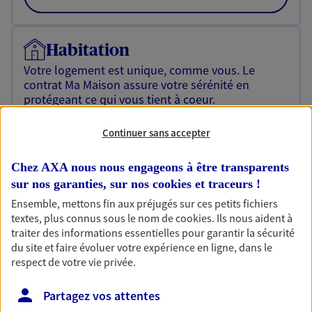
Habitation
Votre logement est unique, comme vous. Le
contrat Ma Maison assure votre sérénité en
protégeant ce qui vous tient à coeur.
Découvrir l'offre Habitation
Continuer sans accepter
OBTENIR UN TARIF EN LIGNE
Chez AXA nous nous engageons à être transparents
sur nos garanties, sur nos
cookies et traceurs
!
Ensemble, mettons fin aux préjugés sur ces petits fichiers
Garantie Accidents de la Vie
textes, plus connus sous le nom de
cookies
. Ils nous aident à
Bricoleuse, féru de jardinage, pâtissier en herbe
traiter des informations essentielles pour garantir la sécurité
ou grande lectrice… personne n'est à l'abri d'un
du site et faire évoluer votre expérience en ligne, dans le
accident du quotidien. Avec Ma Protection
respect de votre vie privée.
Accident, protégez votre qualité de vie et vos
revenus.
Partagez vos attentes