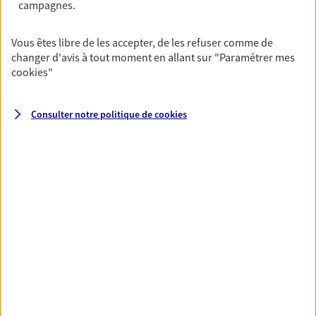
campagnes.
NOUS CONTACTER
Vous êtes libre de les accepter, de les refuser comme de
changer d'avis à tout moment en allant sur
"Paramétrer mes
cookies
"
VOIR TOUTES NOS OFFRES
Consulter notre politique de
cookies
Nos expertises
Accompagner les
professionnels et les
entreprises
Comme vous, nous sommes des indépendants.
Nous bâtissons ensemble des solutions