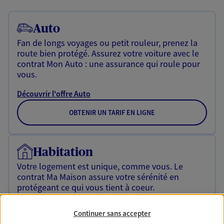
Auto
Fan de longs voyages ou petit rouleur, prenez la
route bien protégé. Assurez votre voiture avec le
contrat Mon Auto : une assurance qui roule pour
vous.
Découvrir l'offre Auto
OBTENIR UN TARIF EN LIGNE
Habitation
Votre logement est unique, comme vous. Le
contrat Ma Maison assure votre sérénité en
protégeant ce qui vous tient à coeur.
Découvrir l'offre Habitation
Continuer sans accepter