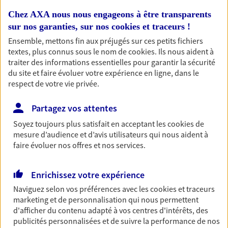
OBTENIR UN TARIF EN LIGNE
Chez AXA nous nous engageons à être transparents
sur nos garanties, sur nos
cookies et traceurs
!
Ensemble, mettons fin aux préjugés sur ces petits fichiers
Santé
textes, plus connus sous le nom de
cookies
. Ils nous aident à
Couvrez vos dépenses de santé ainsi que celles de
traiter des informations essentielles pour garantir la sécurité
votre famille avec la complémentaire santé qui
du site et faire évoluer votre expérience en ligne, dans le
vous ressemble.
respect de votre vie privée.
Découvrir l'offre Santé
Partagez vos attentes
NOUS CONTACTER
Soyez toujours plus satisfait en acceptant les
cookies
de
mesure d’audience et d’avis utilisateurs qui nous aident à
faire évoluer nos offres et nos services.
Assurance vie
Réalisez vos projets grâce à votre Assurance vie :
Enrichissez votre expérience
achat immobilier, études des enfants ou voyage
Naviguez selon vos préférences avec les
cookies et traceurs
autour du monde… Épargnez à votre rythme et
marketing et de personnalisation qui nous permettent
simplement, selon votre profil.
d'afficher du contenu adapté à vos centres d'intérêts, des
publicités personnalisées et de suivre la performance de nos
Découvrir l'offre Assurance vie