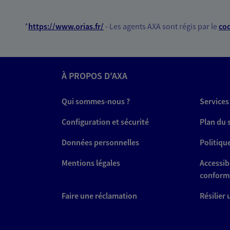
*
https://www.orias.fr/
- Les agents AXA sont régis par le
cod
À PROPOS D'AXA
Qui sommes-nous ?
Services
Configuration et sécurité
Plan du 
Données personnelles
Politiqu
Mentions légales
Accessibi
conform
Faire une réclamation
Résilier