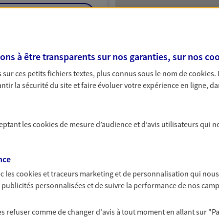
NOUS CONTACTER
ITE WEB
s à être transparents sur nos garanties, sur nos
coo
sur ces petits fichiers textes, plus connus sous le nom de
cookies
.
tir la sécurité du site et faire évoluer votre expérience en ligne, da
hino
 exclusif AXA France
ceptant les
cookies
de mesure d’audience et d’avis utilisateurs qui n
r La Sorgue
nce
c les
cookies et traceurs
marketing et de personnalisation qui nous
es publicités personnalisées et de suivre la performance de nos cam
NOUS CONTACTER
 les refuser comme de changer d'avis à tout moment en allant sur
"P