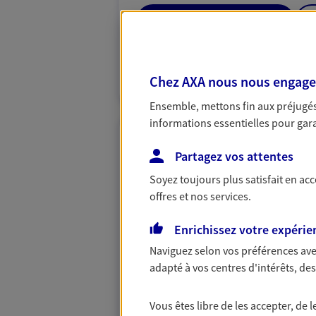
06 07 57 05 22
VOIR NOTRE S
Chez AXA nous nous engageon
N° Orias * (orias.fr) : 22003491
Ensemble, mettons fin aux préjugés 
informations essentielles pour garan
Dominique Stac
Partagez vos attentes
Agent Général d'assurance
Soyez toujours plus satisfait en ac
1 Av Des 4 Otages, 84800 L Isle Su
offres et nos services.
Agence accessible
Enrichissez votre expérie
Horaires :
Fermé
Ouvre le 10 août à 09:00
Naviguez selon vos préférences ave
adapté à vos centres d'intérêts, d
04 90 38 02 31
Vous êtes libre de les accepter, de