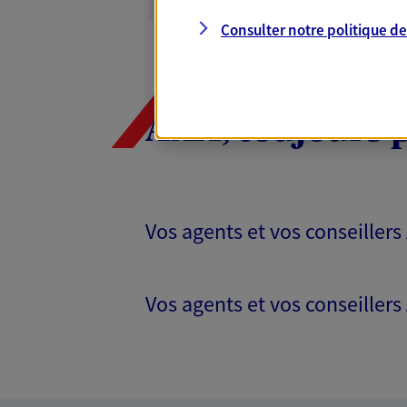
VOIR NOTRE S
Consulter notre politique d
N° Orias * (orias.fr) : 09051931
AXA, toujours 
Vos agents et vos conseillers
Vos agents et vos conseillers