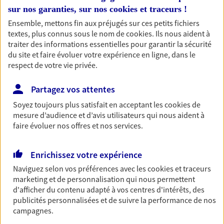
entreprises
sur nos garanties, sur nos
cookies et traceurs
!
Comme vous, nous sommes des indépendants. Nous
Ensemble, mettons fin aux préjugés sur ces petits fichiers
textes, plus connus sous le nom de
cookies
. Ils nous aident à
bâtissons ensemble des solutions cohérentes pour
traiter des informations essentielles pour garantir la sécurité
protéger votre activité, vos collaborateurs... mais aussi
du site et faire évoluer votre expérience en ligne, dans le
vous-même et votre famille.
respect de votre vie privée.
Partagez vos attentes
Accompagner vos projets de
Soyez toujours plus satisfait en acceptant les
cookies
de
vie
mesure d’audience et d’avis utilisateurs qui nous aident à
Achat immobilier, installation, départ à la retraite…
faire évoluer nos offres et nos services.
Autant de moments de vie qui nécessitent des solutions
d'assurance et d'épargne. Recevez un conseil d'expert
Enrichissez votre expérience
cohérent avec vos besoins
Naviguez selon vos préférences avec les
cookies et traceurs
marketing et de personnalisation qui nous permettent
Vous aider à constituer une
d'afficher du contenu adapté à vos centres d'intérêts, des
publicités personnalisées et de suivre la performance de nos
épargne
campagnes.
De nombreuses solutions s'offrent à vous pour faire