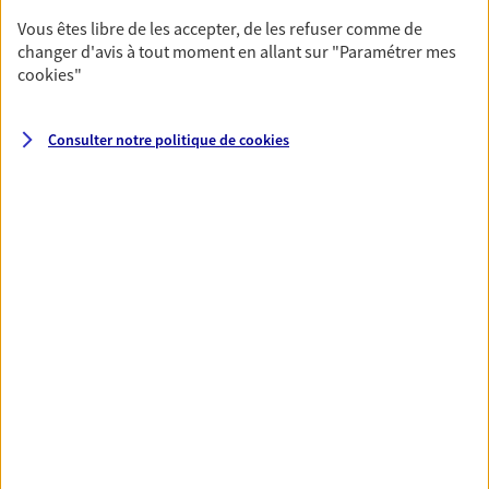
fructifier votre épargne. Laquelle correspond à vos
Vous êtes libre de les accepter, de les refuser comme de
objectifs ? Rien ne remplace les conseils d'un expert :
changer d'avis à tout moment en allant sur
"Paramétrer mes
Assurance vie, PER, Livret… Faisons le point ensemble !
cookies
"
Vous protéger et protéger vos
Consulter notre politique de
cookies
proches face aux aléas de la vie
Avec nos solutions de prévoyance, sécurisez vos
ressources et protégez vos proches en cas d'accident,
d'invalidité, d'incapacité ou de décès.
Toutes nos solutions
Prévoyance & Patrimoine