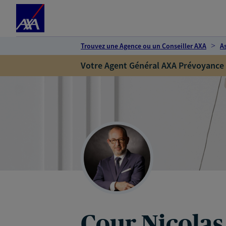
Espace client
Accéder au contenu principal
Accéder au pied de page
Trouvez une Agence ou un Conseiller AXA
A
Votre Agent Général AXA Prévoyance
Cour Nicolas