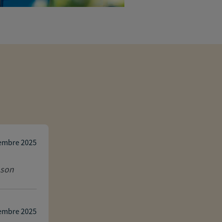
Virginie MERGOIL
embre 2025
 son
Un grand merci à Nicolas Cour pour so
de très bon conseil pour l'ouverture d
notamment de bénéficier de la prime b
également fait confian...
Lire la suite
embre 2025