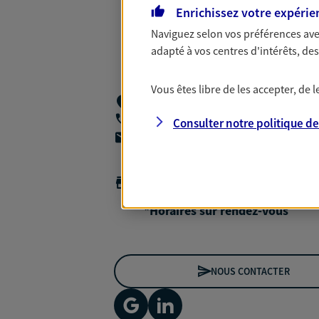
Enrichissez votre expérie
Naviguez selon vos préférences ave
adapté à vos centres d'intérêts, d
Vous êtes libre de les accepter, de
6 Rue Henner,
75009 Paris
06 87 05 87 92
Consulter notre politique d
agencea2p.nicolas.cour@axa.fr
Horaires :
Fermé
Ouvre demain à 09:00
*Horaires sur rendez-vous
NOUS CONTACTER