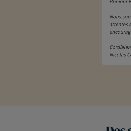
Bonjour K
Nous som
attentes 
encourage
Cordiale
Nicolas C