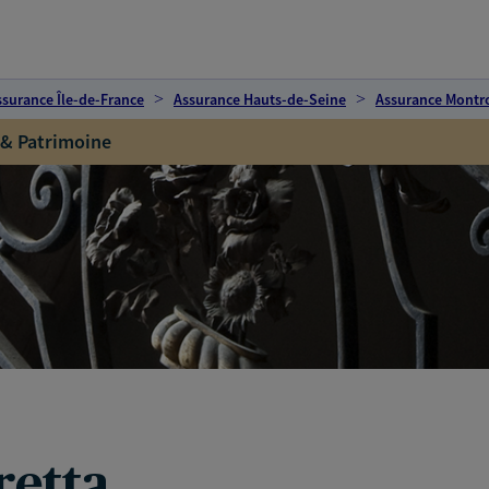
ssurance Île-de-France
Assurance Hauts-de-Seine
Assurance Montr
 & Patrimoine
retta