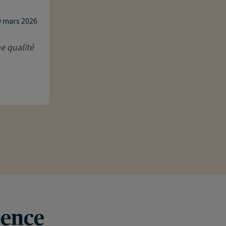
Je recommande M. Mistretta pour la clar
sa réactivité.
9 mars 2026
e qualité
Réponse de l'agence
Cher Monsieur , je vous remercie beau
ravi que vous ayez apprécié mon acc
abordées.
rence