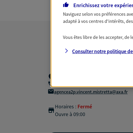
Enrichissez votre expérie
Naviguez selon vos préférences ave
adapté à vos centres d'intérêts, d
Vous êtes libre de les accepter, de
Consulter notre politique d
47 Rue Louis Rolland,
92120 Montroug
06 78 44 15 12
agencea2p.vincent.mistretta@axa.fr
Horaires :
Fermé
Ouvre à 09:00