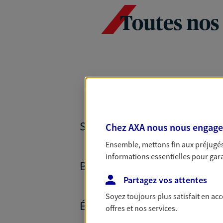
Toutes nos
SANTÉ ET PRÉVOYANCE
Chez AXA nous nous engageon
Ensemble, mettons fin aux préjugés 
informations essentielles pour garan
BANQUE ET CRÉDITS
Partagez vos attentes
Soyez toujours plus satisfait en ac
ÉPARGNE ET RETRAITE
offres et nos services.