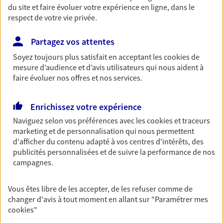
du site et faire évoluer votre expérience en ligne, dans le
Achat immobilier, installation, départ à la retraite…
respect de votre vie privée.
Autant de moments de vie qui nécessitent des solutions
d'assurance et d'épargne. Recevez un conseil d'expert
Partagez vos attentes
cohérent avec vos besoins
Soyez toujours plus satisfait en acceptant les
cookies
de
mesure d’audience et d’avis utilisateurs qui nous aident à
Accompagner les
faire évoluer nos offres et nos services.
professionnels et les
entreprises
Enrichissez votre expérience
Naviguez selon vos préférences avec les
cookies et traceurs
Comme vous, nous sommes des indépendants. Nous
marketing et de personnalisation qui nous permettent
bâtissons ensemble des solutions cohérentes pour
d'afficher du contenu adapté à vos centres d'intérêts, des
protéger votre activité, vos collaborateurs... mais aussi
publicités personnalisées et de suivre la performance de nos
vous-même et votre famille.
campagnes.
Vous aider à constituer une
Vous êtes libre de les accepter, de les refuser comme de
changer d'avis à tout moment en allant sur
"Paramétrer mes
épargne
cookies
"
De nombreuses solutions s'offrent à vous pour faire