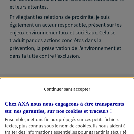
et leurs attentes.
Privilégiant les relations de proximité, je suis
également un acteur responsable, présent sur les
enjeux environnementaux et sociétaux. Cela se
traduit par des actions concrètes dans la
prévention, la préservation de l'environnement et
dans la lutte contre l'exclusion.
Continuer sans accepter
Nos expertises
Chez AXA nous nous engageons à être transparents
sur nos garanties, sur nos
cookies et traceurs
!
Ensemble, mettons fin aux préjugés sur ces petits fichiers
Accompagner vos projets de
textes, plus connus sous le nom de
cookies
. Ils nous aident à
vie
traiter des informations essentielles pour garantir la sécurité