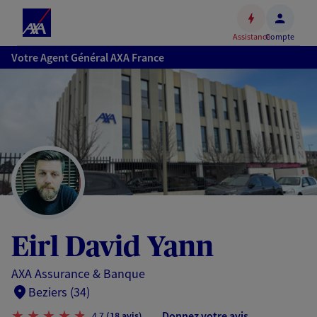
Espace
client
Assistance
Compte
Accéder
Votre Agent Général AXA France
au
contenu
principal
Accéder
au
pied
de
page
Eirl David Yann
AXA Assurance & Banque
Beziers (34)
Donnez votre avis
4,7
(18 avis)