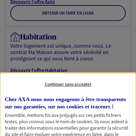
Découvrir l'offre Auto
OBTENIR UN TARIF EN LIGNE
Habitation
Votre logement est unique, comme vous. Le
contrat Ma Maison assure votre sérénité en
protégeant ce qui vous tient à coeur.
Découvrir l'offre Habitation
OBTENIR UN TARIF EN LIGNE
Continuer sans accepter
Chez AXA nous nous engageons à être transparents
Garantie Accidents de la Vie
sur nos garanties, sur nos
cookies et traceurs
!
Bricoleuse, féru de jardinage, pâtissier en herbe
Ensemble, mettons fin aux préjugés sur ces petits fichiers
ou grande lectrice… personne n'est à l'abri d'un
textes, plus connus sous le nom de
cookies
. Ils nous aident à
accident du quotidien. Avec Ma Protection
traiter des informations essentielles pour garantir la sécurité
Accident, protégez votre qualité de vie et vos
du site et faire évoluer votre expérience en ligne, dans le