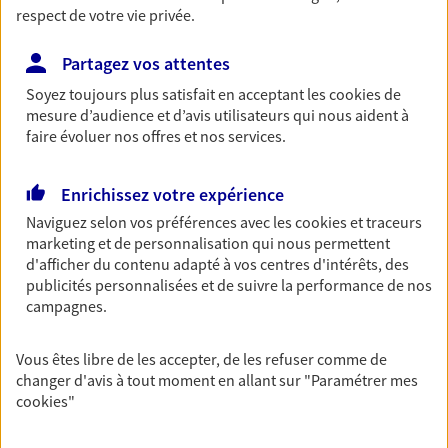
revenus.
respect de votre vie privée.
Découvrir l'offre Garantie Accidents de la Vie
Partagez vos attentes
OBTENIR UN TARIF EN LIGNE
Soyez toujours plus satisfait en acceptant les
cookies
de
mesure d’audience et d’avis utilisateurs qui nous aident à
faire évoluer nos offres et nos services.
Multirisque Entreprise
Enrichissez votre expérience
Gagnez en simplicité et en sérénité avec votre
assurance multirisque entreprise. Un contrat
Naviguez selon vos préférences avec les
cookies et traceurs
unique pour protéger vos locaux, matériels pro,
marketing et de personnalisation qui nous permettent
équipements et stocks… sans oublier votre
d'afficher du contenu adapté à vos centres d'intérêts, des
responsabilité civile.
publicités personnalisées et de suivre la performance de nos
campagnes.
Découvrir l'offre Multirisque Entreprise
DEMANDER UN DEVIS
Vous êtes libre de les accepter, de les refuser comme de
changer d'avis à tout moment en allant sur
"Paramétrer mes
cookies
"
VOIR TOUTES NOS OFFRES