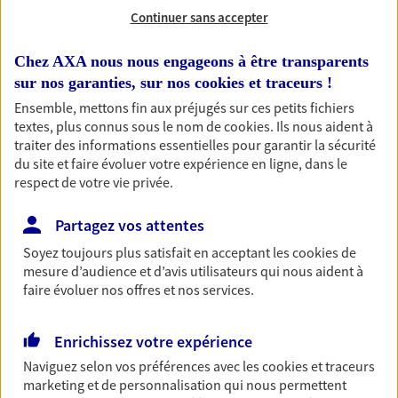
professionnels et les
Continuer sans accepter
entreprises
Chez AXA nous nous engageons à être transparents
Comme vous, nous sommes des indépendants. Nous
sur nos garanties, sur nos
cookies et traceurs
!
bâtissons ensemble des solutions cohérentes pour
Ensemble, mettons fin aux préjugés sur ces petits fichiers
protéger votre activité, vos collaborateurs... mais aussi
textes, plus connus sous le nom de
cookies
. Ils nous aident à
vous-même et votre famille.
traiter des informations essentielles pour garantir la sécurité
du site et faire évoluer votre expérience en ligne, dans le
respect de votre vie privée.
Accompagner vos projets de
vie
Partagez vos attentes
Achat immobilier, installation, départ à la retraite…
Soyez toujours plus satisfait en acceptant les
cookies
de
Autant de moments de vie qui nécessitent des solutions
mesure d’audience et d’avis utilisateurs qui nous aident à
d'assurance et d'épargne. Recevez un conseil d'expert
faire évoluer nos offres et nos services.
cohérent avec vos besoins
Enrichissez votre expérience
Vous aider à constituer une
Naviguez selon vos préférences avec les
cookies et traceurs
marketing et de personnalisation qui nous permettent
épargne