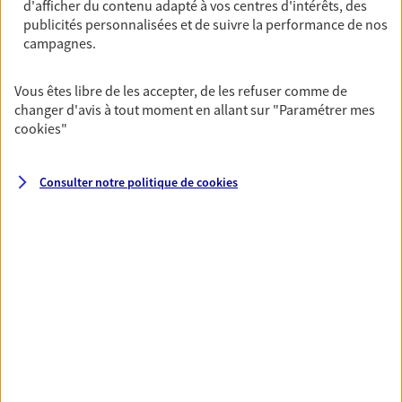
d'afficher du contenu adapté à vos centres d'intérêts, des
De nombreuses solutions s'offrent à vous pour faire
publicités personnalisées et de suivre la performance de nos
fructifier votre épargne. Laquelle correspond à vos
campagnes.
objectifs ? Rien ne remplace les conseils d'un expert :
Assurance vie, PER, Livret… Faisons le point ensemble !
Vous êtes libre de les accepter, de les refuser comme de
changer d'avis à tout moment en allant sur
"Paramétrer mes
cookies
"
Optimiser la gestion de votre
patrimoine
Consulter notre politique de
cookies
Gérez et optimisez votre patrimoine avec nos solutions
pour diversifier vos placements et protéger vos actifs.
Toutes nos solutions
Prévoyance & Patrimoine