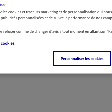
nce
c les
cookies et traceurs
marketing et de personnalisation qui nous
es publicités personnalisées et de suivre la performance de nos cam
 nos offres Assurance &
 les refuser comme de changer d'avis à tout moment en allant sur
"P
e
cookies
Personnaliser les cookies
PARTICULIERS
PRO & ENTREPRISES