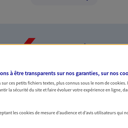
Nos expertises
s à être transparents sur nos garanties, sur nos
coo
dans la durée et la
Accompagner l
sur ces petits fichiers textes, plus connus sous le nom de
cookies
.
entreprises
tir la sécurité du site et faire évoluer votre expérience en ligne, da
rojets de vie tout au long de
Comme vous, nous s
us concevons notre métier : dans
bâtissons ensemble 
 C'est en apprenant à vous
votre activité, vos c
ceptant les
cookies
de mesure d’audience et d’avis utilisateurs qui n
s de meilleures solutions.
votre famille.