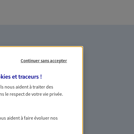
Continuer sans accepter
kies et traceurs
!
es professionnels et les
 Ils nous aident à traiter des
ns le respect de votre vie privée.
ommes des indépendants. Nous
des solutions cohérentes pour protéger
ollaborateurs... mais aussi vous-même et
ous aident à faire évoluer nos