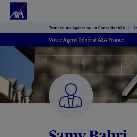
Espace client
Accéder au contenu principal
Accéder au pied de page
Trouvez une Agence ou un Conseiller AXA
A
Votre Agent Général AXA France
Samy Bahri