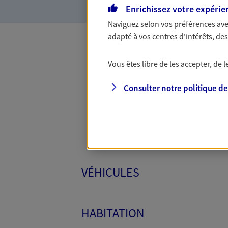
Enrichissez votre expérie
Naviguez selon vos préférences ave
adapté à vos centres d'intérêts, d
Toutes
Vous êtes libre de les accepter, de
Consulter notre politique d
VÉHICULES
HABITATION