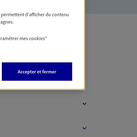
 permettent d'afficher du contenu
pagnes.
 Banque
aramétrer mes
cookies
"
Accepter et fermer