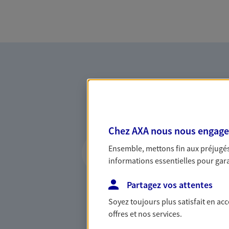
Chez AXA nous nous engageon
Vous accompagner 
Ensemble, mettons fin aux préjugés 
confiance
informations essentielles pour garan
Vous accompagner dans vos p
Partagez vos attentes
votre vie, c'est ainsi que no
la confiance et la proximité.
Soyez toujours plus satisfait en ac
connaître que nous proposon
offres et nos services.