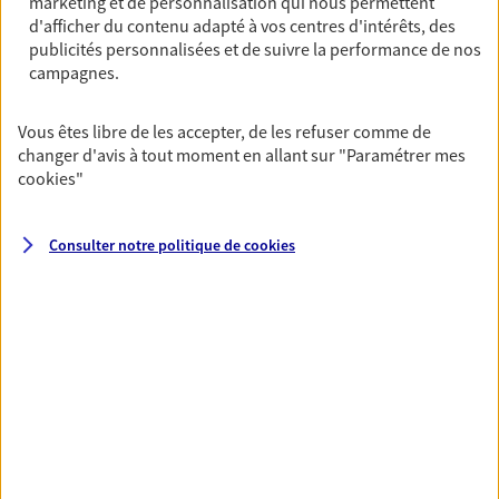
marketing et de personnalisation qui nous permettent
dans vos projets de vie en privilégiant une relation de
d'afficher du contenu adapté à vos centres d'intérêts, des
publicités personnalisées et de suivre la performance de nos
confiance et de proximité.
campagnes.
Vous êtes libre de les accepter, de les refuser comme de
changer d'avis à tout moment en allant sur
"Paramétrer mes
cookies
"
Toutes nos solutions
Consulter notre politique de
cookies
Prévoyance & Patrimoine
PARTICULIERS
PRO & ENTREPRISES
SANTÉ ET PRÉVOYANCE