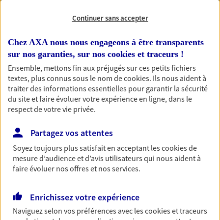
vie
Continuer sans accepter
Achat immobilier, installation, départ à la retraite…
Autant de moments de vie qui nécessitent des solutions
Chez AXA nous nous engageons à être transparents
d'assurance et d'épargne. Recevez un conseil d'expert
sur nos garanties, sur nos
cookies et traceurs
!
cohérent avec vos besoins
Ensemble, mettons fin aux préjugés sur ces petits fichiers
textes, plus connus sous le nom de
cookies
. Ils nous aident à
traiter des informations essentielles pour garantir la sécurité
Vous aider à constituer une
du site et faire évoluer votre expérience en ligne, dans le
respect de votre vie privée.
épargne
De nombreuses solutions s'offrent à vous pour faire
Partagez vos attentes
fructifier votre épargne. Laquelle correspond à vos
Soyez toujours plus satisfait en acceptant les
cookies
de
objectifs ? Rien ne remplace les conseils d'un expert :
mesure d’audience et d’avis utilisateurs qui nous aident à
Assurance vie, PER, Livret… Faisons le point ensemble !
faire évoluer nos offres et nos services.
Préparer votre avenir
Enrichissez votre expérience
Anticipez les imprévus et sécurisez votre futur grâce à
Naviguez selon vos préférences avec les
cookies et traceurs
nos différentes solutions. Nous vous accompagnons