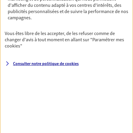
d'afficher du contenu adapté à vos centres d'intérêts, des
Réaliser un bilan social et
publicités personnalisées et de suivre la performance de nos
campagnes.
patrimonial de votre situation
Nous construisons des solutions en cohérence avec vos
Vous êtes libre de les accepter, de les refuser comme de
besoins et votre situation personnelle afin de consolider
changer d'avis à tout moment en allant sur
"Paramétrer mes
votre protection sociale et patrimoniale.
cookies
"
Consulter notre politique de
cookies
Toutes nos solutions
Prévoyance & Patrimoine
PARTICULIERS
PRO & ENTREPRISES