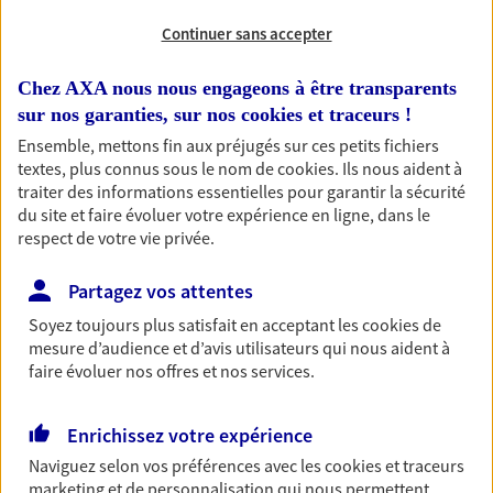
Assurance vie, PER, Livret… Faisons le point ensemble !
Continuer sans accepter
Chez AXA nous nous engageons à être transparents
Anticiper et préparer votre
sur nos garanties, sur nos
cookies et traceurs
!
retraite
Ensemble, mettons fin aux préjugés sur ces petits fichiers
Il n'est jamais ni trop tôt, ni trop tard pour préparer
textes, plus connus sous le nom de
cookies
. Ils nous aident à
votre retraite. Nous vous aidons à trouver les solutions
traiter des informations essentielles pour garantir la sécurité
pour maintenir votre qualité de vie et profiter
du site et faire évoluer votre expérience en ligne, dans le
respect de votre vie privée.
pleinement de cette nouvelle étape : PER, assurance
vie...
Partagez vos attentes
Soyez toujours plus satisfait en acceptant les
cookies
de
Vous protéger et protéger vos
mesure d’audience et d’avis utilisateurs qui nous aident à
proches face aux aléas de la vie
faire évoluer nos offres et nos services.
Avec nos solutions de prévoyance, sécurisez vos
ressources et protégez vos proches en cas d'accident,
Enrichissez votre expérience
d'invalidité, d'incapacité ou de décès.
Naviguez selon vos préférences avec les
cookies et traceurs
marketing et de personnalisation qui nous permettent