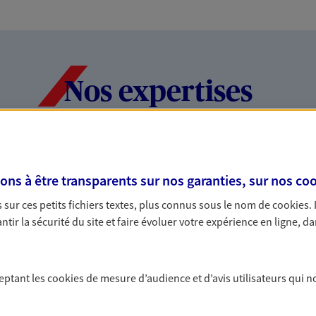
Nos expertises
dans la durée et la
Accompagner l
s à être transparents sur nos garanties, sur nos
coo
entreprises
sur ces petits fichiers textes, plus connus sous le nom de
cookies
.
rojets de vie tout au long de
Comme vous, nous s
tir la sécurité du site et faire évoluer votre expérience en ligne, da
us concevons notre métier : dans
bâtissons ensemble 
 C'est en apprenant à vous
votre activité, vos c
s de meilleures solutions.
votre famille.
ceptant les
cookies
de mesure d’audience et d’avis utilisateurs qui n