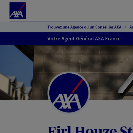
Espace client
Accéder au contenu principal
Accéder au pied de page
Trouvez une Agence ou un Conseiller AXA
A
Votre Agent Général AXA France
Eirl Houze S