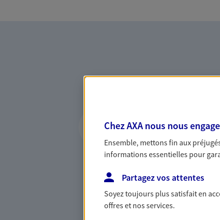
Vous accompagner 
Chez AXA nous nous engageon
confiance
Ensemble, mettons fin aux préjugés 
Vous accompagner dans vos p
informations essentielles pour garan
votre vie, c'est ainsi que no
la confiance et la proximité.
Partagez vos attentes
connaître que nous proposon
Soyez toujours plus satisfait en ac
offres et nos services.