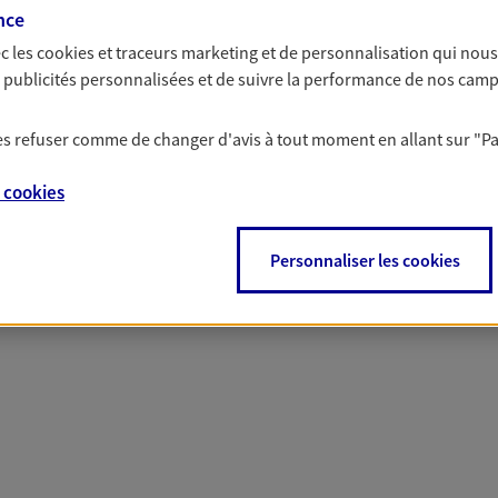
nce
c les
cookies et traceurs
marketing et de personnalisation qui nous
es publicités personnalisées et de suivre la performance de nos cam
 nos offres Assurance &
 les refuser comme de changer d'avis à tout moment en allant sur
"P
e
cookies
PARTICULIERS
PRO & ENTREPRISES
Personnaliser les cookies