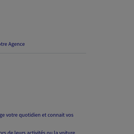
tre Agence
age votre quotidien et connait vos
s de leurs activités ou la voiture