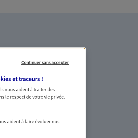
Continuer sans accepter
es professionnels et les
kies et traceurs
!
 Ils nous aident à traiter des
ommes des indépendants. Nous
ns le respect de votre vie privée.
des solutions cohérentes pour protéger
ollaborateurs... mais aussi vous-même et
ous aident à faire évoluer nos