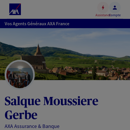
Espace
client
Assistance
Compte
Accéder
Vos Agents Généraux AXA France
au
contenu
principal
Accéder
au
pied
de
page
Salque Moussiere
Gerbe
AXA Assurance & Banque