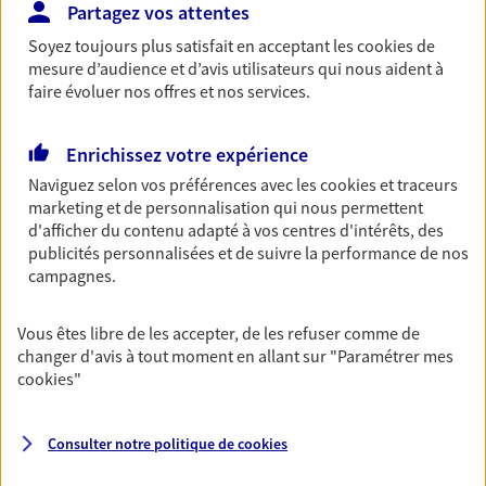
Partagez vos attentes
Assurance décennale
Soyez toujours plus satisfait en acceptant les
cookies
de
En tant que professionnel de la construction, vous
mesure d’audience et d’avis utilisateurs qui nous aident à
êtes exposé à de nombreux risques. Bâtissez-vous
faire évoluer nos offres et nos services.
une protection solide.
Découvrir l'offre Assurance décennale
Enrichissez votre expérience
DEMANDER UN DEVIS
Naviguez selon vos préférences avec les
cookies et traceurs
marketing et de personnalisation qui nous permettent
d'afficher du contenu adapté à vos centres d'intérêts, des
publicités personnalisées et de suivre la performance de nos
Épargne retraite du dirigeant
campagnes.
Accompagnez vos projets d’avenir en tant que
dirigeant d’entreprise en préparant votre retraite.
Vous êtes libre de les accepter, de les refuser comme de
Stabilisez vos finances pour sécuriser votre niveau
changer d'avis à tout moment en allant sur
"Paramétrer mes
de vie, anticipez les imprévus…
cookies
"
Découvrir l'offre Épargne retraite du dirigeant
Consulter notre politique de
cookies
DEMANDER UN DEVIS