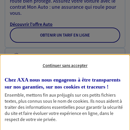
route bien protégé. Assurez votre voiture avec le
contrat Mon Auto : une assurance qui roule pour
vous.
Découvrir l'offre Auto
OBTENIR UN TARIF EN LIGNE
Multirisque Entreprise
Continuer sans accepter
Gagnez en simplicité et en sérénité avec votre
assurance multirisque entreprise. Un contrat
unique pour protéger vos locaux, matériels pro,
Chez AXA nous nous engageons à être transparents
équipements et stocks… sans oublier votre
sur nos garanties, sur nos
cookies et traceurs
!
responsabilité civile.
Ensemble, mettons fin aux préjugés sur ces petits fichiers
textes, plus connus sous le nom de
cookies
. Ils nous aident à
Découvrir l'offre Multirisque Entreprise
traiter des informations essentielles pour garantir la sécurité
du site et faire évoluer votre expérience en ligne, dans le
DEMANDER UN DEVIS
respect de votre vie privée.