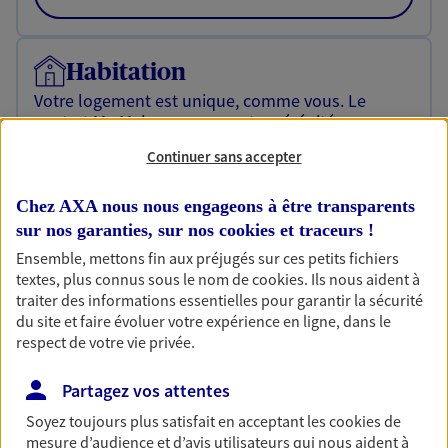
Habitation
Votre logement est unique, comme vous. Le
contrat Ma Maison assure votre sérénité en
protégeant ce qui vous tient à coeur.
Continuer sans accepter
Découvrir l'offre Habitation
Chez AXA nous nous engageons à être transparents
OBTENIR UN TARIF EN LIGNE
sur nos garanties, sur nos
cookies et traceurs
!
Ensemble, mettons fin aux préjugés sur ces petits fichiers
textes, plus connus sous le nom de
cookies
. Ils nous aident à
Garantie Accidents de la Vie
traiter des informations essentielles pour garantir la sécurité
du site et faire évoluer votre expérience en ligne, dans le
Bricoleuse, féru de jardinage, pâtissier en herbe
respect de votre vie privée.
ou grande lectrice… personne n'est à l'abri d'un
accident du quotidien. Avec Ma Protection
Accident, protégez votre qualité de vie et vos
Partagez vos attentes
revenus.
Soyez toujours plus satisfait en acceptant les
cookies
de
mesure d’audience et d’avis utilisateurs qui nous aident à