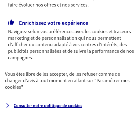
Découvrir l'offre Garantie Accidents de la Vie
faire évoluer nos offres et nos services.
OBTENIR UN TARIF EN LIGNE
Enrichissez votre expérience
Naviguez selon vos préférences avec les
cookies et traceurs
Multirisque Entreprise
marketing et de personnalisation qui nous permettent
d'afficher du contenu adapté à vos centres d'intérêts, des
Gagnez en simplicité et en sérénité avec votre
publicités personnalisées et de suivre la performance de nos
assurance multirisque entreprise. Un contrat
campagnes.
unique pour protéger vos locaux, matériels pro,
équipements et stocks… sans oublier votre
responsabilité civile.
Vous êtes libre de les accepter, de les refuser comme de
changer d'avis à tout moment en allant sur
"Paramétrer mes
Découvrir l'offre Multirisque Entreprise
cookies
"
DEMANDER UN DEVIS
Consulter notre politique de
cookies
VOIR TOUTES NOS OFFRES