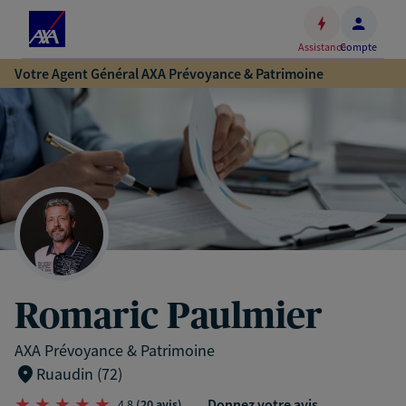
Espace
client
Assistance
Compte
Accéder
Votre Agent Général AXA Prévoyance & Patrimoine
au
contenu
principal
Accéder
au
pied
de
page
Romaric Paulmier
AXA Prévoyance & Patrimoine
Ruaudin (72)
Donnez votre avis
4,8
(20 avis)