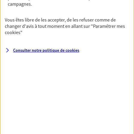
campagnes.
ressources et protégez vos proches en cas d'accident,
d'invalidité, d'incapacité ou de décès.
Vous êtes libre de les accepter, de les refuser comme de
changer d'avis à tout moment en allant sur
"Paramétrer mes
Réaliser un bilan social et
cookies
"
patrimonial de votre situation
Nous construisons des solutions en cohérence avec vos
Consulter notre politique de
cookies
besoins et votre situation personnelle afin de consolider
votre protection sociale et patrimoniale.
Toutes nos solutions
Prévoyance & Patrimoine