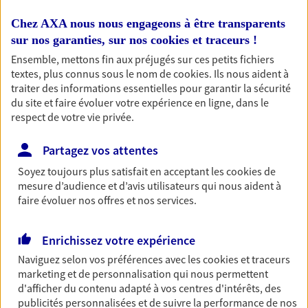
professionnels et les
Chez AXA nous nous engageons à être transparents
entreprises
sur nos garanties, sur nos
cookies et traceurs
!
Comme vous, nous sommes des indépendants. Nous
Ensemble, mettons fin aux préjugés sur ces petits fichiers
bâtissons ensemble des solutions cohérentes pour
textes, plus connus sous le nom de
cookies
. Ils nous aident à
protéger votre activité, vos collaborateurs... mais aussi
traiter des informations essentielles pour garantir la sécurité
du site et faire évoluer votre expérience en ligne, dans le
vous-même et votre famille.
respect de votre vie privée.
Optimiser votre fiscalité
Partagez vos attentes
En procédant à un bilan social et patrimonial, nous vous
Soyez toujours plus satisfait en acceptant les
cookies
de
aidons à optimiser votre fiscalité. Ensemble, nous
mesure d’audience et d’avis utilisateurs qui nous aident à
faire évoluer nos offres et nos services.
trouvons des solutions : assurance retraite, assurance
vie, placements…
Enrichissez votre expérience
Naviguez selon vos préférences avec les
cookies et traceurs
Vous protéger et protéger vos
marketing et de personnalisation qui nous permettent
proches face aux aléas de la vie
d'afficher du contenu adapté à vos centres d'intérêts, des
publicités personnalisées et de suivre la performance de nos
Avec nos solutions de prévoyance, sécurisez vos