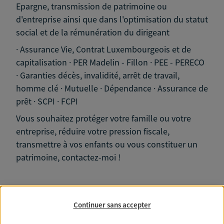
Epargne, transmission de patrimoine ou
d'entreprise ainsi que dans l'optimisation du statut
social et de la rémunération du dirigeant
· Assurance Vie, Contrat Luxembourgeois et de
capitalisation · PER Madelin - Fillon · PEE - PERECO
· Garanties décès, invalidité, arrêt de travail,
homme clé · Mutuelle · Dépendance · Assurance de
prêt · SCPI · FCPI
Vous souhaitez protéger votre famille ou votre
entreprise, réduire votre pression fiscale,
transmettre à vos enfants ou vous constituer un
patrimoine, contactez-moi !
Continuer sans accepter
Nos expertises