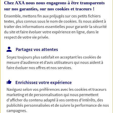
Chez AXA nous nous engageons à être transparents
sur nos garanties, sur nos
cookies et traceurs
!
Ensemble, mettons fin aux préjugés sur ces petits fichiers
Accompagner les
textes, plus connus sous le nom de
cookies
. Ils nous aident à
traiter des informations essentielles pour garantir la sécurité
professionnels et les
du site et faire évoluer votre expérience en ligne, dans le
entreprises
respect de votre vie privée.
Comme vous, nous sommes des indépendants. Nous
Partagez vos attentes
bâtissons ensemble des solutions cohérentes pour
protéger votre activité, vos collaborateurs... mais aussi
Soyez toujours plus satisfait en acceptant les
cookies
de
vous-même et votre famille.
mesure d’audience et d’avis utilisateurs qui nous aident à
faire évoluer nos offres et nos services.
Accompagner vos projets de
Enrichissez votre expérience
vie
Naviguez selon vos préférences avec les
cookies et traceurs
Achat immobilier, installation, départ à la retraite…
marketing et de personnalisation qui nous permettent
Autant de moments de vie qui nécessitent des solutions
d'afficher du contenu adapté à vos centres d'intérêts, des
publicités personnalisées et de suivre la performance de nos
d'assurance et d'épargne. Recevez un conseil d'expert
campagnes.
cohérent avec vos besoins