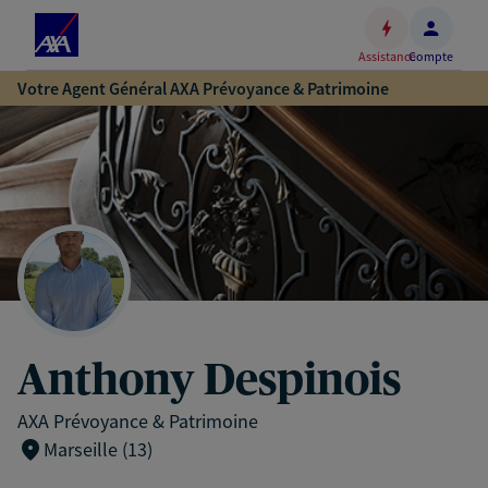
Espace
client
Assistance
Compte
Accéder
Votre Agent Général AXA Prévoyance & Patrimoine
au
contenu
principal
Accéder
au
pied
de
page
Anthony Despinois
AXA Prévoyance & Patrimoine
Marseille (13)