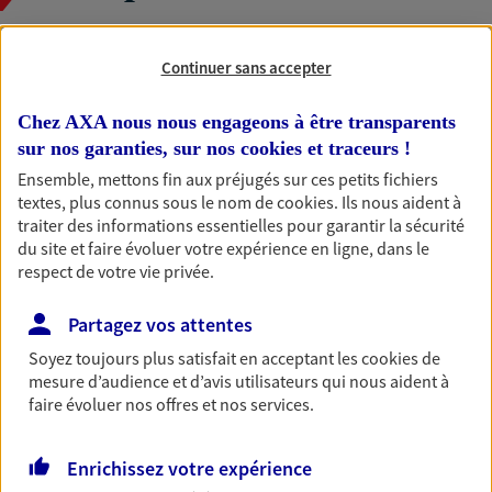
Continuer sans accepter
Vous aider à constituer une
épargne
Chez AXA nous nous engageons à être transparents
De nombreuses solutions s'offrent à vous pour faire
sur nos garanties, sur nos
cookies et traceurs
!
fructifier votre épargne. Laquelle correspond à vos
Ensemble, mettons fin aux préjugés sur ces petits fichiers
objectifs ? Rien ne remplace les conseils d'un expert :
textes, plus connus sous le nom de
cookies
. Ils nous aident à
Assurance vie, PER, Livret… Faisons le point ensemble !
traiter des informations essentielles pour garantir la sécurité
du site et faire évoluer votre expérience en ligne, dans le
respect de votre vie privée.
Préparer et transmettre votre
Partagez vos attentes
succession
Soyez toujours plus satisfait en acceptant les
cookies
de
Préparer au mieux la transmission de votre patrimoine à
mesure d’audience et d’avis utilisateurs qui nous aident à
votre conjoint, vos enfants et vos proches en respectant
faire évoluer nos offres et nos services.
vos objectifs et en vous aidant à prendre les bonnes
décisions
Enrichissez votre expérience