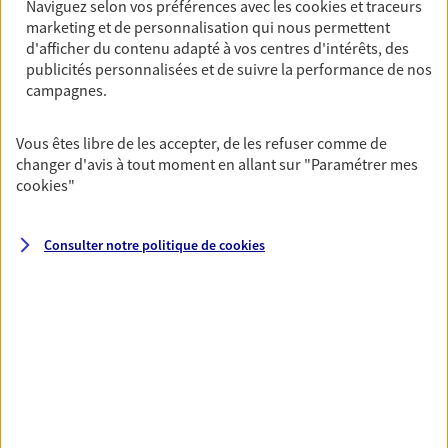
Naviguez selon vos préférences avec les
cookies et traceurs
Optimiser votre fiscalité
marketing et de personnalisation qui nous permettent
En procédant à un bilan social et patrimonial, nous vous
d'afficher du contenu adapté à vos centres d'intérêts, des
publicités personnalisées et de suivre la performance de nos
aidons à optimiser votre fiscalité. Ensemble, nous
campagnes.
trouvons des solutions : assurance retraite, assurance
vie, placements…
Vous êtes libre de les accepter, de les refuser comme de
changer d'avis à tout moment en allant sur
"Paramétrer mes
Optimiser la gestion de votre
cookies
"
patrimoine
Gérez et optimisez votre patrimoine avec nos solutions
Consulter notre politique de
cookies
pour diversifier vos placements et protéger vos actifs.
Toutes nos solutions