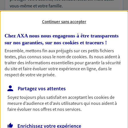
vous-même et votre famille.
Continuer sans accepter
Accompagner vos projets de
vie
Chez AXA nous nous engageons à être transparents
Achat immobilier, installation, départ à la retraite…
sur nos garanties, sur nos
cookies et traceurs
!
Autant de moments de vie qui nécessitent des solutions
Ensemble, mettons fin aux préjugés sur ces petits fichiers
d'assurance et d'épargne. Recevez un conseil d'expert
textes, plus connus sous le nom de
cookies
. Ils nous aident à
cohérent avec vos besoins
traiter des informations essentielles pour garantir la sécurité
du site et faire évoluer votre expérience en ligne, dans le
respect de votre vie privée.
Vous aider à constituer une
Partagez vos attentes
épargne
De nombreuses solutions s'offrent à vous pour faire
Soyez toujours plus satisfait en acceptant les
cookies
de
mesure d’audience et d’avis utilisateurs qui nous aident à
fructifier votre épargne. Laquelle correspond à vos
faire évoluer nos offres et nos services.
objectifs ? Rien ne remplace les conseils d'un expert :
Assurance vie, PER, Livret… Faisons le point ensemble !
Enrichissez votre expérience