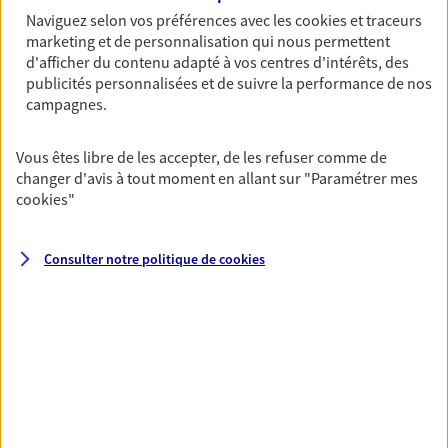
Naviguez selon vos préférences avec les
cookies et traceurs
Préparer votre avenir
marketing et de personnalisation qui nous permettent
Anticipez les imprévus et sécurisez votre futur grâce à
d'afficher du contenu adapté à vos centres d'intérêts, des
nos différentes solutions. Nous vous accompagnons
publicités personnalisées et de suivre la performance de nos
campagnes.
dans vos projets de vie en privilégiant une relation de
confiance et de proximité.
Vous êtes libre de les accepter, de les refuser comme de
changer d'avis à tout moment en allant sur
"Paramétrer mes
cookies
"
Consulter notre politique de
cookies
Toutes nos solutions
Prévoyance & Patrimoine
PARTICULIERS
PRO & ENTREPRISES