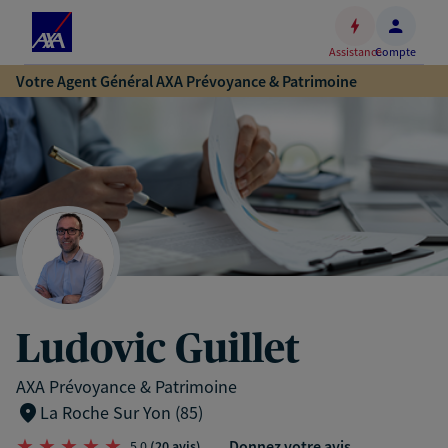
Espace
client
Assistance
Compte
Accéder
Votre Agent Général AXA Prévoyance & Patrimoine
au
contenu
principal
Accéder
au
pied
de
page
Ludovic Guillet
AXA Prévoyance & Patrimoine
La Roche Sur Yon (85)
Donnez votre avis
5,0
(20 avis)