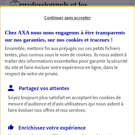
professionnels et les
entreprises
Continuer sans accepter
Comme vous, nous sommes des indépendants. Nous
bâtissons ensemble des solutions cohérentes pour
Chez AXA nous nous engageons à être transparents
protéger votre activité, vos collaborateurs... mais aussi
sur nos garanties, sur nos
cookies et traceurs
!
vous-même et votre famille.
Ensemble, mettons fin aux préjugés sur ces petits fichiers
textes, plus connus sous le nom de
cookies
. Ils nous aident à
traiter des informations essentielles pour garantir la sécurité
Accompagner vos projets de
du site et faire évoluer votre expérience en ligne, dans le
vie
respect de votre vie privée.
Achat immobilier, installation, départ à la retraite…
Partagez vos attentes
Autant de moments de vie qui nécessitent des solutions
d'assurance et d'épargne. Recevez un conseil d'expert
Soyez toujours plus satisfait en acceptant les
cookies
de
mesure d’audience et d’avis utilisateurs qui nous aident à
cohérent avec vos besoins
faire évoluer nos offres et nos services.
Vous aider à constituer une
Enrichissez votre expérience
épargne