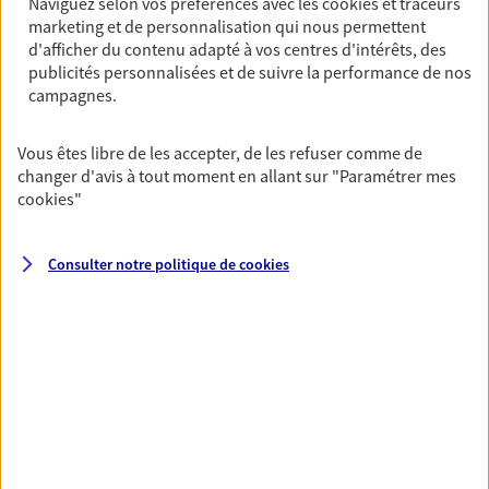
Naviguez selon vos préférences avec les
cookies et traceurs
De nombreuses solutions s'offrent à vous pour faire
marketing et de personnalisation qui nous permettent
d'afficher du contenu adapté à vos centres d'intérêts, des
fructifier votre épargne. Laquelle correspond à vos
publicités personnalisées et de suivre la performance de nos
objectifs ? Rien ne remplace les conseils d'un expert :
campagnes.
Assurance vie, PER, Livret… Faisons le point ensemble !
Vous êtes libre de les accepter, de les refuser comme de
Préparer votre avenir
changer d'avis à tout moment en allant sur
"Paramétrer mes
cookies
"
Anticipez les imprévus et sécurisez votre futur grâce à
nos différentes solutions. Nous vous accompagnons
dans vos projets de vie en privilégiant une relation de
Consulter notre politique de
cookies
confiance et de proximité.
Toutes nos solutions
Prévoyance & Patrimoine