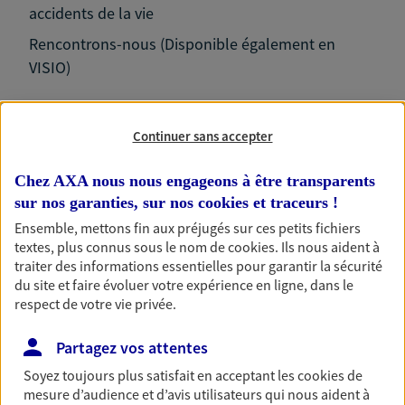
accidents de la vie
Rencontrons-nous (Disponible également en
VISIO)
Continuer sans accepter
Nos expertises
Chez AXA nous nous engageons à être transparents
sur nos garanties, sur nos
cookies et traceurs
!
Ensemble, mettons fin aux préjugés sur ces petits fichiers
textes, plus connus sous le nom de
cookies
. Ils nous aident à
Accompagner les
traiter des informations essentielles pour garantir la sécurité
du site et faire évoluer votre expérience en ligne, dans le
professionnels et les
respect de votre vie privée.
entreprises
Comme vous, nous sommes des indépendants. Nous
Partagez vos attentes
bâtissons ensemble des solutions cohérentes pour
Soyez toujours plus satisfait en acceptant les
cookies
de
protéger votre activité, vos collaborateurs... mais aussi
mesure d’audience et d’avis utilisateurs qui nous aident à