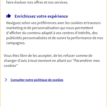
vous-même et votre famille.
faire évoluer nos offres et nos services.
Enrichissez votre expérience
Accompagner vos projets de
Naviguez selon vos préférences avec les
cookies et traceurs
vie
marketing et de personnalisation qui nous permettent
Achat immobilier, installation, départ à la retraite…
d'afficher du contenu adapté à vos centres d'intérêts, des
Autant de moments de vie qui nécessitent des solutions
publicités personnalisées et de suivre la performance de nos
d'assurance et d'épargne. Recevez un conseil d'expert
campagnes.
cohérent avec vos besoins
Vous êtes libre de les accepter, de les refuser comme de
changer d'avis à tout moment en allant sur
"Paramétrer mes
Vous aider à constituer une
cookies
"
épargne
De nombreuses solutions s'offrent à vous pour faire
Consulter notre politique de
cookies
fructifier votre épargne. Laquelle correspond à vos
objectifs ? Rien ne remplace les conseils d'un expert :
Assurance vie, PER, Livret… Faisons le point ensemble !