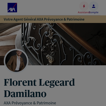
Espace
client
Assistance
Compte
Accéder
Votre Agent Général AXA Prévoyance & Patrimoine
au
contenu
principal
Accéder
au
pied
de
page
Florent Legeard
Damilano
AXA Prévoyance & Patrimoine