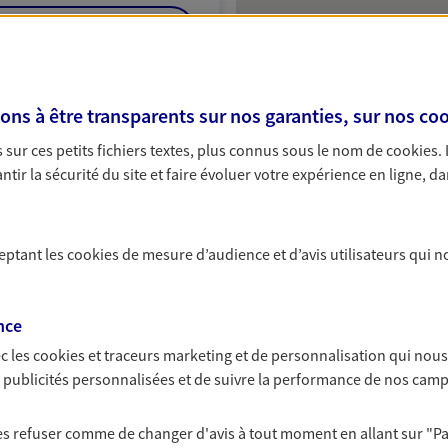
NOUS CONTACTER
ITE WEB
s à être transparents sur nos garanties, sur nos
coo
sur ces petits fichiers textes, plus connus sous le nom de
cookies
.
tir la sécurité du site et faire évoluer votre expérience en ligne, da
 exclusif AXA France
ceptant les
cookies
de mesure d’audience et d’avis utilisateurs qui n
ur Marne
nce
c les
cookies et traceurs
marketing et de personnalisation qui nous
es publicités personnalisées et de suivre la performance de nos cam
NOUS CONTACTER
 les refuser comme de changer d'avis à tout moment en allant sur
"P