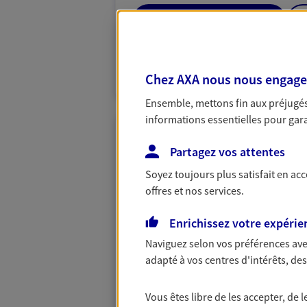
06 14 85 88 19
VOIR NOTRE S
Chez AXA nous nous engageon
N° Orias * (orias.fr) : 24006694
Ensemble, mettons fin aux préjugés 
informations essentielles pour garan
Marie Clerc
Partagez vos attentes
Agent Général d'assurance
Soyez toujours plus satisfait en ac
12 Rue St Laurent, 77400 Lagny S
offres et nos services.
Agence accessible
Enrichissez votre expérie
Horaires :
Ouvert
de 14:00 à 18:30
Naviguez selon vos préférences ave
adapté à vos centres d'intérêts, d
01 64 30 05 83
Vous êtes libre de les accepter, de