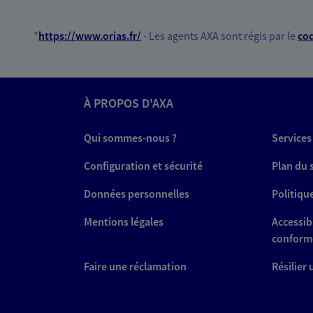
*
https://www.orias.fr/
- Les agents AXA sont régis par le
cod
À PROPOS D'AXA
Qui sommes-nous ?
Services
Configuration et sécurité
Plan du 
Données personnelles
Politiqu
Mentions légales
Accessibi
conform
Faire une réclamation
Résilier