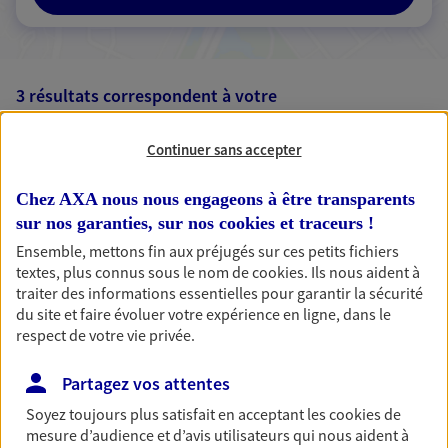
3 résultats correspondent à votre
recherche
Passer les
Continuer sans accepter
résultats
Chez AXA nous nous engageons à être transparents
Liste
Carte
sur nos garanties, sur nos
cookies et traceurs
!
Ensemble, mettons fin aux préjugés sur ces petits fichiers
textes, plus connus sous le nom de
cookies
. Ils nous aident à
Monique Brignone
traiter des informations essentielles pour garantir la sécurité
du site et faire évoluer votre expérience en ligne, dans le
Mandataire d'Assurance AXA Epargne et
respect de votre vie privée.
Protection
77280 Othis
Partagez vos attentes
Soyez toujours plus satisfait en acceptant les
cookies
de
07 77 68 51 42
mesure d’audience et d’avis utilisateurs qui nous aident à