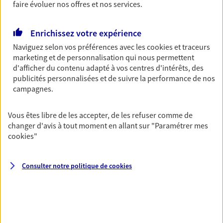
faire évoluer nos offres et nos services.
NOUS CONTACTER
Enrichissez votre expérience
VOIR NOTRE SITE WEB
Naviguez selon vos préférences avec les
cookies et traceurs
marketing et de personnalisation qui nous permettent
N° Orias * (orias.fr) : 25004840
d'afficher du contenu adapté à vos centres d'intérêts, des
publicités personnalisées et de suivre la performance de nos
campagnes.
Christine Bui
Vous êtes libre de les accepter, de les refuser comme de
Mandataire d'Assurance AXA Epargne et
changer d'avis à tout moment en allant sur
"Paramétrer mes
Protection
cookies
"
77280 Othis
Consulter notre politique de
cookies
06 59 06 72 56
NOUS CONTACTER
VOIR NOTRE SITE WEB