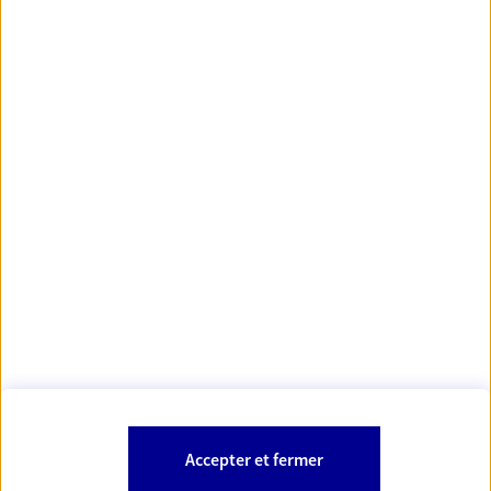
https://www.orias.fr/
code des
*
- Les agents AXA sont régis par le
assurances
À PROPOS D'AXA
NOS AUTRES PRODUITS
SITES AXA
Accepter et fermer