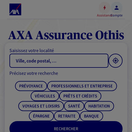
Espace
client
Assistance
Compte
Accéder
au
contenu
AXA Assurance Othis
principal
Accéder
Saisissez votre localité
au
pied
de
Précisez votre recherche
page
PRÉVOYANCE
PROFESSIONNELS ET ENTREPRISE
VÉHICULES
PRÊTS ET CRÉDITS
VOYAGES ET LOISIRS
SANTÉ
HABITATION
ÉPARGNE
RETRAITE
BANQUE
RECHERCHER