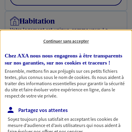
Habitation
Votre logement est unique, comme vous. Le
contrat Ma Maison assure votre sérénité en
Continuer sans accepter
protégeant ce qui vous tient à coeur.
Découvrir l'offre Habitation
Chez AXA nous nous engageons à être transparents
sur nos garanties, sur nos
cookies et traceurs
!
OBTENIR UN TARIF EN LIGNE
Ensemble, mettons fin aux préjugés sur ces petits fichiers
textes, plus connus sous le nom de
cookies
. Ils nous aident à
traiter des informations essentielles pour garantir la sécurité
Garantie Accidents de la Vie
du site et faire évoluer votre expérience en ligne, dans le
respect de votre vie privée.
Bricoleuse, féru de jardinage, pâtissier en herbe
ou grande lectrice… personne n'est à l'abri d'un
accident du quotidien. Avec Ma Protection
Partagez vos attentes
Accident, protégez votre qualité de vie et vos
Soyez toujours plus satisfait en acceptant les
cookies
de
revenus.
mesure d’audience et d’avis utilisateurs qui nous aident à
faire évoluer nos offres et nos services.