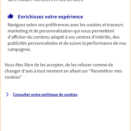
Découvrir l'offre Garantie Accidents de la Vie
OBTENIR UN TARIF EN LIGNE
Enrichissez votre expérience
Naviguez selon vos préférences avec les
cookies et traceurs
marketing et de personnalisation qui nous permettent
Multirisque Entreprise
d'afficher du contenu adapté à vos centres d'intérêts, des
Gagnez en simplicité et en sérénité avec votre
publicités personnalisées et de suivre la performance de nos
assurance multirisque entreprise. Un contrat
campagnes.
unique pour protéger vos locaux, matériels pro,
équipements et stocks… sans oublier votre
Vous êtes libre de les accepter, de les refuser comme de
responsabilité civile.
changer d'avis à tout moment en allant sur
"Paramétrer mes
cookies
"
Découvrir l'offre Multirisque Entreprise
DEMANDER UN DEVIS
Consulter notre politique de
cookies
VOIR TOUTES NOS OFFRES