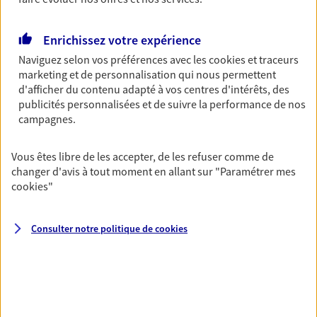
Enrichissez votre expérience
AXA FINANCEMENT EXPERTISE - la dette privée
Naviguez selon vos préférences avec les
cookies et traceurs
marketing et de personnalisation qui nous permettent
Diversifiez et sécurisez votre épargne en participant au
d'afficher du contenu adapté à vos centres d'intérêts, des
développement de société en plein essor.
publicités personnalisées et de suivre la performance de nos
campagnes.
Vous êtes libre de les accepter, de les refuser comme de
changer d'avis à tout moment en allant sur
"Paramétrer mes
Nos expertises
cookies
"
Consulter notre politique de
cookies
Préparer et transmettre votre
succession
Préparer au mieux la transmission de votre patrimoine à
votre conjoint, vos enfants et vos proches en respectant
vos objectifs et en vous aidant à prendre les bonnes