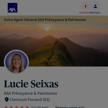
Espace
client
Assistance
Compte
Accéder
Votre Agent Général AXA Prévoyance & Patrimoine
au
contenu
principal
Accéder
au
pied
de
page
Lucie Seixas
AXA Prévoyance & Patrimoine
Clermont Ferrand (63)
Donnez votre avis
5,0
(16 avis)