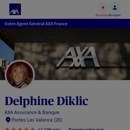
Espace
client
Assistance
Compte
Accéder
Votre Agent Général AXA France
au
contenu
principal
Accéder
au
pied
de
page
Delphine Diklic
AXA Assurance & Banque
Portes Les Valence (26)
Donnez votre avis
4,8
(188 avis)