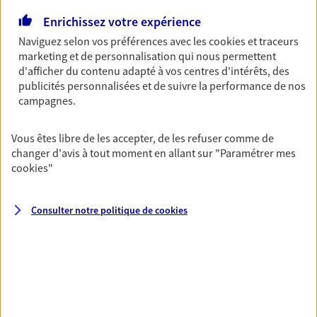
Découvrir l'offre Garantie Accidents de la Vie
Enrichissez votre expérience
OBTENIR UN TARIF EN LIGNE
Naviguez selon vos préférences avec les
cookies et traceurs
marketing et de personnalisation qui nous permettent
d'afficher du contenu adapté à vos centres d'intérêts, des
Multirisque Entreprise
publicités personnalisées et de suivre la performance de nos
campagnes.
Gagnez en simplicité et en sérénité avec votre
assurance multirisque entreprise. Un contrat
unique pour protéger vos locaux, matériels pro,
Vous êtes libre de les accepter, de les refuser comme de
équipements et stocks… sans oublier votre
changer d'avis à tout moment en allant sur
"Paramétrer mes
responsabilité civile.
cookies
"
Découvrir l'offre Multirisque Entreprise
Consulter notre politique de
cookies
DEMANDER UN DEVIS
VOIR TOUTES NOS OFFRES