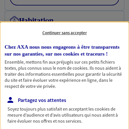
Habitation
Votre logement est unique, comme vous. Le
Continuer sans accepter
contrat Ma Maison assure votre sérénité en
protégeant ce qui vous tient à coeur.
Chez AXA nous nous engageons à être transparents
Découvrir l'offre Habitation
sur nos garanties, sur nos
cookies et traceurs
!
Ensemble, mettons fin aux préjugés sur ces petits fichiers
OBTENIR UN TARIF EN LIGNE
textes, plus connus sous le nom de
cookies
. Ils nous aident à
traiter des informations essentielles pour garantir la sécurité
du site et faire évoluer votre expérience en ligne, dans le
Garantie Accidents de la Vie
respect de votre vie privée.
Bricoleuse, féru de jardinage, pâtissier en herbe
Partagez vos attentes
ou grande lectrice… personne n'est à l'abri d'un
accident du quotidien. Avec Ma Protection
Soyez toujours plus satisfait en acceptant les
cookies
de
Accident, protégez votre qualité de vie et vos
mesure d’audience et d’avis utilisateurs qui nous aident à
revenus.
faire évoluer nos offres et nos services.