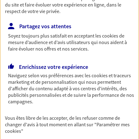
Découvrir l'offre Garantie Accidents de la Vie
du site et faire évoluer votre expérience en ligne, dans le
respect de votre vie privée.
OBTENIR UN TARIF EN LIGNE
Partagez vos attentes
Soyez toujours plus satisfait en acceptant les
cookies
de
Multirisque Entreprise
mesure d’audience et d’avis utilisateurs qui nous aident à
Gagnez en simplicité et en sérénité avec votre
faire évoluer nos offres et nos services.
assurance multirisque entreprise. Un contrat
unique pour protéger vos locaux, matériels pro,
équipements et stocks… sans oublier votre
Enrichissez votre expérience
responsabilité civile.
Naviguez selon vos préférences avec les
cookies et traceurs
marketing et de personnalisation qui nous permettent
Découvrir l'offre Multirisque Entreprise
d'afficher du contenu adapté à vos centres d'intérêts, des
publicités personnalisées et de suivre la performance de nos
DEMANDER UN DEVIS
campagnes.
Vous êtes libre de les accepter, de les refuser comme de
VOIR TOUTES NOS OFFRES
changer d'avis à tout moment en allant sur
"Paramétrer mes
cookies
"