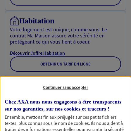
Habitation
Votre logement est unique, comme vous. Le
contrat Ma Maison assure votre sérénité en
protégeant ce qui vous tient à coeur.
Découvrir l'offre Habitation
OBTENIR UN TARIF EN LIGNE
Garantie Accidents de la Vie
Continuer sans accepter
Bricoleuse, féru de jardinage, pâtissier en herbe
ou grande lectrice… personne n'est à l'abri d'un
Chez AXA nous nous engageons à être transparents
accident du quotidien. Avec Ma Protection
sur nos garanties, sur nos
cookies et traceurs
!
Accident, protégez votre qualité de vie et vos
Ensemble, mettons fin aux préjugés sur ces petits fichiers
revenus.
textes, plus connus sous le nom de
cookies
. Ils nous aident à
traiter des informations essentielles pour garantir la sécurité