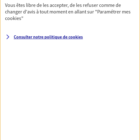
fructifier votre épargne. Laquelle correspond à vos
Vous êtes libre de les accepter, de les refuser comme de
changer d'avis à tout moment en allant sur
"Paramétrer mes
objectifs ? Rien ne remplace les conseils d'un expert :
cookies
"
Assurance vie, PER, Livret… Faisons le point ensemble !
Consulter notre politique de
cookies
Préparer votre avenir
Anticipez les imprévus et sécurisez votre futur grâce à
nos différentes solutions. Nous vous accompagnons
dans vos projets de vie en privilégiant une relation de
confiance et de proximité.
Toutes nos solutions
Prévoyance & Patrimoine