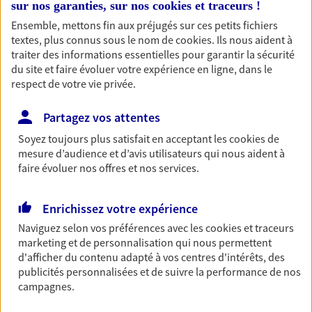
sur nos garanties, sur nos
cookies et traceurs
!
entreprises
Ensemble, mettons fin aux préjugés sur ces petits fichiers
Comme vous, nous sommes des indépendants. Nous
textes, plus connus sous le nom de
cookies
. Ils nous aident à
bâtissons ensemble des solutions cohérentes pour
traiter des informations essentielles pour garantir la sécurité
protéger votre activité, vos collaborateurs... mais aussi
du site et faire évoluer votre expérience en ligne, dans le
vous-même et votre famille.
respect de votre vie privée.
Partagez vos attentes
Accompagner vos projets de
Soyez toujours plus satisfait en acceptant les
cookies
de
vie
mesure d’audience et d’avis utilisateurs qui nous aident à
faire évoluer nos offres et nos services.
Achat immobilier, installation, départ à la retraite…
Autant de moments de vie qui nécessitent des solutions
d'assurance et d'épargne. Recevez un conseil d'expert
Enrichissez votre expérience
cohérent avec vos besoins
Naviguez selon vos préférences avec les
cookies et traceurs
marketing et de personnalisation qui nous permettent
d'afficher du contenu adapté à vos centres d'intérêts, des
Vous aider à constituer une
publicités personnalisées et de suivre la performance de nos
épargne
campagnes.
De nombreuses solutions s'offrent à vous pour faire