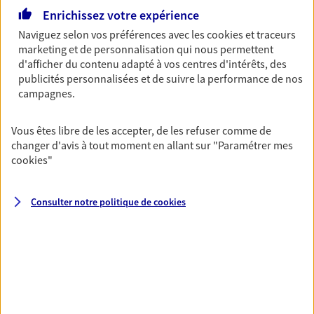
Découvrir l'offre Garantie Accidents de la Vie
Enrichissez votre expérience
OBTENIR UN TARIF EN LIGNE
Naviguez selon vos préférences avec les
cookies et traceurs
marketing et de personnalisation qui nous permettent
d'afficher du contenu adapté à vos centres d'intérêts, des
publicités personnalisées et de suivre la performance de nos
Multirisque Entreprise
campagnes.
Gagnez en simplicité et en sérénité avec votre
assurance multirisque entreprise. Un contrat
Vous êtes libre de les accepter, de les refuser comme de
unique pour protéger vos locaux, matériels pro,
changer d'avis à tout moment en allant sur
"Paramétrer mes
équipements et stocks… sans oublier votre
cookies
"
responsabilité civile.
Découvrir l'offre Multirisque Entreprise
Consulter notre politique de
cookies
DEMANDER UN DEVIS
VOIR TOUTES NOS OFFRES