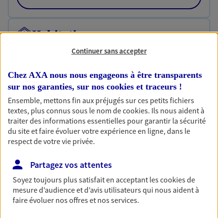
Habitation
Votre logement est unique, comme vous. Le
Continuer sans accepter
contrat Ma Maison assure votre sérénité en
protégeant ce qui vous tient à coeur.
Chez AXA nous nous engageons à être transparents
sur nos garanties, sur nos
cookies et traceurs
!
Découvrir l'offre Habitation
Ensemble, mettons fin aux préjugés sur ces petits fichiers
OBTENIR UN TARIF EN LIGNE
textes, plus connus sous le nom de
cookies
. Ils nous aident à
traiter des informations essentielles pour garantir la sécurité
du site et faire évoluer votre expérience en ligne, dans le
respect de votre vie privée.
Garantie Accidents de la Vie
Bricoleuse, féru de jardinage, pâtissier en herbe
Partagez vos attentes
ou grande lectrice… personne n'est à l'abri d'un
accident du quotidien. Avec Ma Protection
Soyez toujours plus satisfait en acceptant les
cookies
de
Accident, protégez votre qualité de vie et vos
mesure d’audience et d’avis utilisateurs qui nous aident à
revenus.
faire évoluer nos offres et nos services.