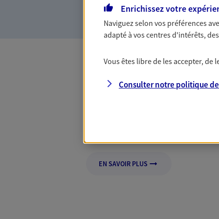
connaître que nous proposon
Enrichissez votre expérie
Naviguez selon vos préférences ave
adapté à vos centres d'intérêts, d
Vous êtes libre de les accepter, de
Cash-back ogoo
Consulter notre politique d
Bénéficiez d'un cash-back exclusif
la Formule Ogoon. Offre soumise à c
d'informations sur axa.fr
EN SAVOIR PLUS