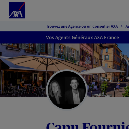
Espace client
Accéder au contenu principal
Accéder au pied de page
Trouvez une Agence ou un Conseiller AXA
A
Vos Agents Généraux AXA France
Canu Fourni