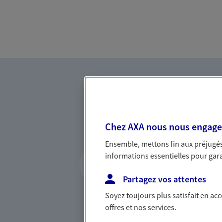
Chez AXA nous nous engageon
Ensemble, mettons fin aux préjugés 
Vous accompagner 
informations essentielles pour garan
confiance
Partagez vos attentes
Vous accompagner dans vos p
Soyez toujours plus satisfait en ac
votre vie, c'est ainsi que no
offres et nos services.
la confiance et la proximité.