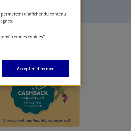
 permettent d'afficher du contenu
pagnes.
aramétrer mes
cookies
"
Mobilité
Faites d’AXA Banqu
Accepter et fermer
opérations sur vot
souhaitez en savoir
plus d'informations
EN SAVOIR PLUS