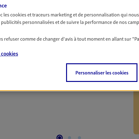
s de meilleures solutions.
votre famille.
nce
c les
cookies et traceurs
marketing et de personnalisation qui nous
es publicités personnalisées et de suivre la performance de nos cam
 les refuser comme de changer d'avis à tout moment en allant sur
"P
n
e
cookies
 de 8% sur vos primes d'assurance AXA pendant 1 an avec
Personnaliser les cookies
onditions. Contactez notre Agence, ou retrouvez plus