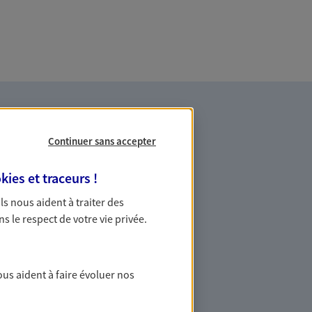
Continuer sans accepter
kies et traceurs
!
 Ils nous aident à traiter des
es professionnels et les
ns le respect de votre vie privée.
ommes des indépendants. Nous
ous aident à faire évoluer nos
des solutions cohérentes pour protéger
ollaborateurs... mais aussi vous-même et