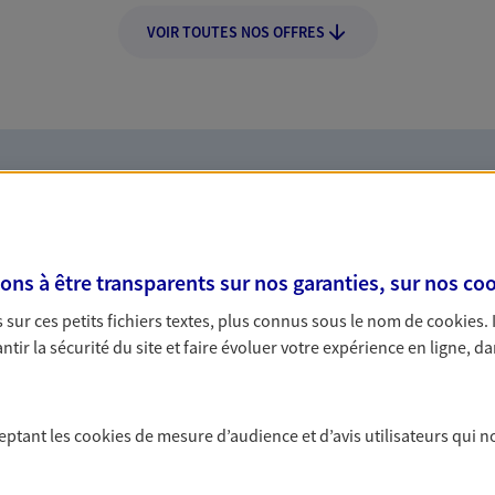
VOIR TOUTES NOS OFFRES
Nos expertises
s à être transparents sur nos garanties, sur nos
coo
sur ces petits fichiers textes, plus connus sous le nom de
cookies
.
dans la durée et la
Accompagner l
tir la sécurité du site et faire évoluer votre expérience en ligne, da
entreprises
rojets de vie tout au long de
Comme vous, nous s
ceptant les
cookies
de mesure d’audience et d’avis utilisateurs qui n
us concevons notre métier : dans
bâtissons ensemble 
 C'est en apprenant à vous
votre activité, vos c