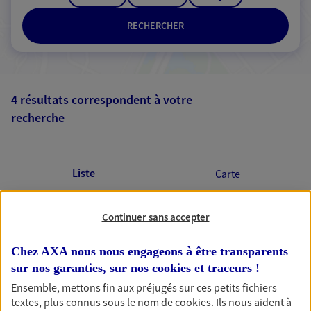
RECHERCHER
4 résultats correspondent à votre
recherche
Passer les
résultats
Liste
Carte
Continuer sans accepter
Hoornaert Gregorio
Chez AXA nous nous engageons à être transparents
Agents Généraux d'assurance exclusif AXA
sur nos garanties, sur nos
cookies et traceurs
!
France
Ensemble, mettons fin aux préjugés sur ces petits fichiers
2 Rue Claude Groulard, 76200 Dieppe
textes, plus connus sous le nom de
cookies
. Ils nous aident à
Horaires :
Fermé