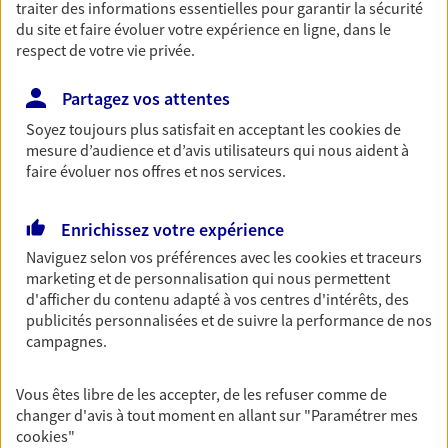
traiter des informations essentielles pour garantir la sécurité
Ouvre le 10 août à 09:00
du site et faire évoluer votre expérience en ligne, dans le
respect de votre vie privée.
02 35 06 63 63
Partagez vos attentes
NOUS CONTACTER
Soyez toujours plus satisfait en acceptant les
cookies
de
mesure d’audience et d’avis utilisateurs qui nous aident à
faire évoluer nos offres et nos services.
PRENDRE RENDEZ-VOUS
VOIR NOTRE SITE WEB
Enrichissez votre expérience
Naviguez selon vos préférences avec les
cookies et traceurs
N° Orias * (orias.fr) : PIERRE HOORNAERT (14006293); OLIVIER
marketing et de personnalisation qui nous permettent
GREGORIO (07014871)
d'afficher du contenu adapté à vos centres d'intérêts, des
publicités personnalisées et de suivre la performance de nos
campagnes.
Canu Fournier
Vous êtes libre de les accepter, de les refuser comme de
Agents Généraux d'assurance exclusif AXA
changer d'avis à tout moment en allant sur
"Paramétrer mes
France
cookies
"