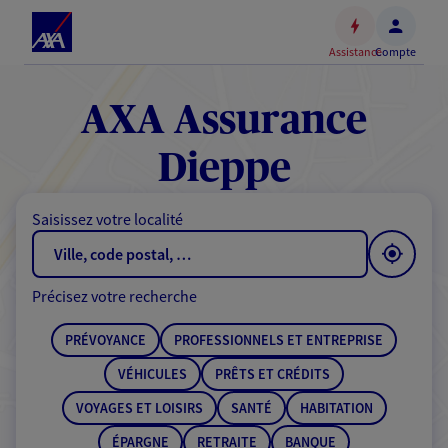
Espace
client
Assistance
Compte
Accéder
au
contenu
AXA Assurance
principal
Accéder
Dieppe
au
pied
Saisissez votre localité
de
page
Précisez votre recherche
PRÉVOYANCE
PROFESSIONNELS ET ENTREPRISE
VÉHICULES
PRÊTS ET CRÉDITS
VOYAGES ET LOISIRS
SANTÉ
HABITATION
ÉPARGNE
RETRAITE
BANQUE