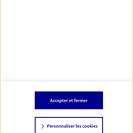
https://www.orias.fr/
code des
*
- Les agents AXA sont régis par le
assurances
À PROPOS D'AXA
NOS AUTRES PRODUITS
SITES AXA
Accepter et fermer
Personnaliser les cookies