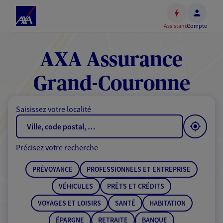
Espace
client
Assistance
Compte
Accéder
au
contenu
AXA Assurance
principal
Accéder
Grand-Couronne
au
pied
Saisissez votre localité
de
page
Précisez votre recherche
PRÉVOYANCE
PROFESSIONNELS ET ENTREPRISE
VÉHICULES
PRÊTS ET CRÉDITS
VOYAGES ET LOISIRS
SANTÉ
HABITATION
ÉPARGNE
RETRAITE
BANQUE