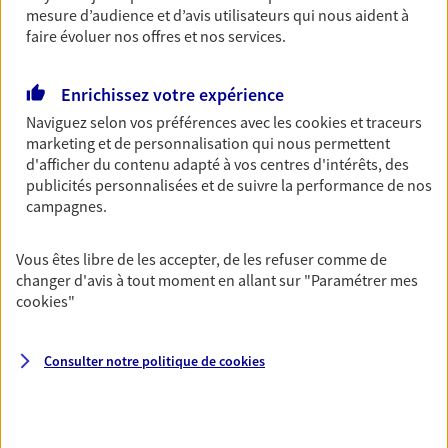
mesure d’audience et d’avis utilisateurs qui nous aident à
06 70 38 14 23
faire évoluer nos offres et nos services.
NOUS CONTACTER
Enrichissez votre expérience
VOIR NOTRE SITE WEB
Naviguez selon vos préférences avec les
cookies et traceurs
marketing et de personnalisation qui nous permettent
d'afficher du contenu adapté à vos centres d'intérêts, des
publicités personnalisées et de suivre la performance de nos
campagnes.
Bruno Godjikian
Vous êtes libre de les accepter, de les refuser comme de
Agent Général d'assurance exclusif AXA
changer d'avis à tout moment en allant sur
"Paramétrer mes
France
cookies
"
37 Rue P Et A Duclos Place De La Mairie, 76530 Grand
Couronne
Consulter notre politique de
cookies
Horaires :
Ouvert
de 09:00 à 12:00
puis de 14:00 à 18:00
02 35 67 75 16