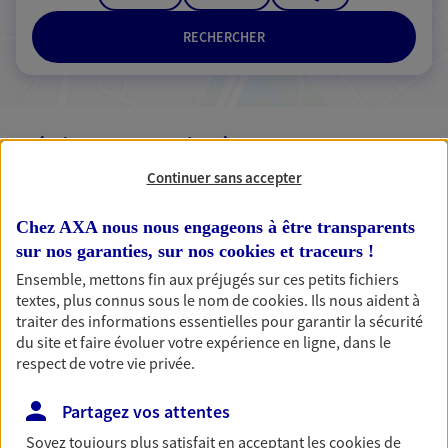
RECHERCHER
3 résultats correspondent à votre
recherche
Passer les
Continuer sans accepter
résultats
Chez AXA nous nous engageons à être transparents
Liste
Carte
sur nos garanties, sur nos
cookies et traceurs
!
Ensemble, mettons fin aux préjugés sur ces petits fichiers
textes, plus connus sous le nom de
cookies
. Ils nous aident à
traiter des informations essentielles pour garantir la sécurité
du site et faire évoluer votre expérience en ligne, dans le
Andrea Lecorf
respect de votre vie privée.
Conseiller AXA Epargne et Protection
Partagez vos attentes
76530 Grand Couronne
Soyez toujours plus satisfait en acceptant les
cookies
de