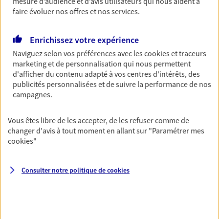
mesure d’audience et d’avis utilisateurs qui nous aident à
07 60 73 42 39
faire évoluer nos offres et nos services.
NOUS CONTACTER
Enrichissez votre expérience
Naviguez selon vos préférences avec les
cookies et traceurs
VOIR NOTRE SITE WEB
marketing et de personnalisation qui nous permettent
d'afficher du contenu adapté à vos centres d'intérêts, des
publicités personnalisées et de suivre la performance de nos
campagnes.
Eirl Leblond Arnaud
Vous êtes libre de les accepter, de les refuser comme de
Agent Général d'assurance exclusif AXA
changer d'avis à tout moment en allant sur
"Paramétrer mes
cookies
"
France
17 19 Rue Jean Maillard, 76570 Pavilly
Horaires :
Fermé
Consulter notre politique de
cookies
Ouvre demain à 09:00
02 35 91 24 47