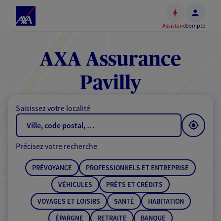
Espace
client
Assistance
Compte
Accéder
au
contenu
AXA Assurance
principal
Accéder
Pavilly
au
pied
Saisissez votre localité
de
page
Précisez votre recherche
PRÉVOYANCE
PROFESSIONNELS ET ENTREPRISE
VÉHICULES
PRÊTS ET CRÉDITS
VOYAGES ET LOISIRS
SANTÉ
HABITATION
ÉPARGNE
RETRAITE
BANQUE