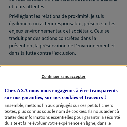
et leurs attentes.
Privilégiant les relations de proximité, je suis
également un acteur responsable, présent sur les
enjeux environnementaux et sociétaux. Cela se
traduit par des actions concrètes dans la
prévention, la préservation de l'environnement et
dans la lutte contre l'exclusion.
Continuer sans accepter
Nos expertises
Chez AXA nous nous engageons à être transparents
sur nos garanties, sur nos
cookies et traceurs
!
Ensemble, mettons fin aux préjugés sur ces petits fichiers
textes, plus connus sous le nom de
cookies
. Ils nous aident à
Accompagner les
traiter des informations essentielles pour garantir la sécurité
professionnels et les
du site et faire évoluer votre expérience en ligne, dans le