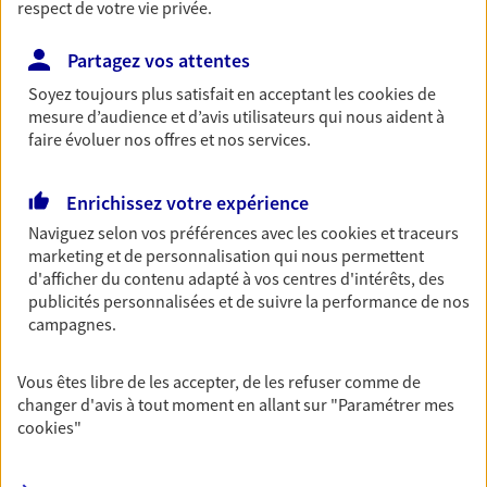
respect de votre vie privée.
entreprises
Comme vous, nous sommes des indépendants. Nous
Partagez vos attentes
bâtissons ensemble des solutions cohérentes pour
Soyez toujours plus satisfait en acceptant les
cookies
de
protéger votre activité, vos collaborateurs... mais aussi
mesure d’audience et d’avis utilisateurs qui nous aident à
vous-même et votre famille.
faire évoluer nos offres et nos services.
Accompagner vos projets de
Enrichissez votre expérience
vie
Naviguez selon vos préférences avec les
cookies et traceurs
marketing et de personnalisation qui nous permettent
Achat immobilier, installation, départ à la retraite…
d'afficher du contenu adapté à vos centres d'intérêts, des
Autant de moments de vie qui nécessitent des solutions
publicités personnalisées et de suivre la performance de nos
d'assurance et d'épargne. Recevez un conseil d'expert
campagnes.
cohérent avec vos besoins
Vous êtes libre de les accepter, de les refuser comme de
changer d'avis à tout moment en allant sur
"Paramétrer mes
Vous aider à constituer une
cookies
"
épargne
De nombreuses solutions s'offrent à vous pour faire